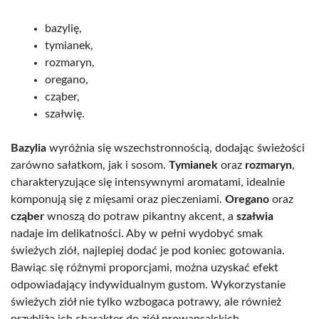
bazylię,
tymianek,
rozmaryn,
oregano,
cząber,
szałwię.
Bazylia
wyróżnia się wszechstronnością, dodając świeżości
zarówno sałatkom, jak i sosom.
Tymianek
oraz
rozmaryn
,
charakteryzujące się intensywnymi aromatami, idealnie
komponują się z mięsami oraz pieczeniami.
Oregano
oraz
cząber
wnoszą do potraw pikantny akcent, a
szałwia
nadaje im delikatności. Aby w pełni wydobyć smak
świeżych ziół, najlepiej dodać je pod koniec gotowania.
Bawiąc się różnymi proporcjami, można uzyskać efekt
odpowiadający indywidualnym gustom. Wykorzystanie
świeżych ziół nie tylko wzbogaca potrawy, ale również
przybliża ich charakter do ziół prowansalskich.