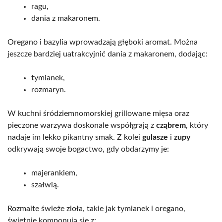
ragu,
dania z makaronem.
Oregano i bazylia wprowadzają głęboki aromat. Można
jeszcze bardziej uatrakcyjnić dania z makaronem, dodając:
tymianek,
rozmaryn.
W kuchni śródziemnomorskiej grillowane mięsa oraz
pieczone warzywa doskonale współgrają z
cząbrem
, który
nadaje im lekko pikantny smak. Z kolei
gulasze
i
zupy
odkrywają swoje bogactwo, gdy obdarzymy je:
majerankiem,
szałwią.
Rozmaite świeże zioła, takie jak tymianek i oregano,
świetnie komponują się z: