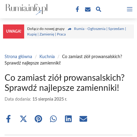
Przejdź
M
do
treści
Dołącz do nowej grupy
Rumia - Ogłoszenia | Sprzedam |
UWAGA!
Kupię | Zamienię | Praca
Strona główna
/
Kuchnia
/
Co zamiast ziół prowansalskich?
Sprawdź najlepsze zamienniki!
Co zamiast ziół prowansalskich?
Sprawdź najlepsze zamienniki!
Data dodania:
15 sierpnia 2025 r.
Share
Share
Share
Share
Share
Share
on
on
on
on
on
on
Facebook
X
Pinterest
WhatsApp
LinkedIn
Email
(Twitter)