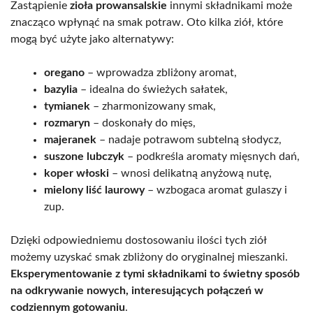
Zastąpienie
zioła prowansalskie
innymi składnikami może
znacząco wpłynąć na smak potraw. Oto kilka ziół, które
mogą być użyte jako alternatywy:
oregano
– wprowadza zbliżony aromat,
bazylia
– idealna do świeżych sałatek,
tymianek
– zharmonizowany smak,
rozmaryn
– doskonały do mięs,
majeranek
– nadaje potrawom subtelną słodycz,
suszone lubczyk
– podkreśla aromaty mięsnych dań,
koper włoski
– wnosi delikatną anyżową nutę,
mielony liść laurowy
– wzbogaca aromat gulaszy i
zup.
Dzięki odpowiedniemu dostosowaniu ilości tych ziół
możemy uzyskać smak zbliżony do oryginalnej mieszanki.
Eksperymentowanie z tymi składnikami to świetny sposób
na odkrywanie nowych, interesujących połączeń w
codziennym gotowaniu
.