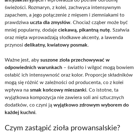
świeżości. Rozmaryn, z kolei, zachwyca intensywnym
zapachem, a jego połączenie z mięsem i ziemniakami to
prawdziwa
uczta dla zmysłów
. Chociaż cząber może być
mniej popularny, dodaje
ciekawą, pikantną nutę
. Szałwia
oraz mięta wprowadzają słodkawe akcenty, a lawenda
przynosi
delikatny, kwiatowy posmak
.
Ważne jest, aby
suszone zioła przechowywać w
odpowiednich warunkach
– światło i wilgoć mogą bowiem
osłabić ich intensywność oraz kolor. Proporcje składników
mogą się różnić w zależności od producenta, co z kolei
wpływa na
smak końcowy mieszanki
. Co istotne, ta
wyjątkowa kompozycja nie zawiera soli ani sztucznych
dodatków, co czyni ją
wyjątkowo zdrowym wyborem do
każdej kuchni
.
Czym zastąpić zioła prowansalskie?