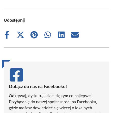
Udostępnij
Share
Share
Share
Share
Share
Share
on
on
on
on
on
on
Facebook
X
Pinterest
WhatsApp
LinkedIn
Email
(Twitter)
Dołącz do nas na Facebooku!
Odkrywaj, dyskutuj i dziel się tym co najlepsze!
Przyłącz się do naszej społeczności na Facebooku,
gdzie możesz dowiedzieć się więcej o lokalnych