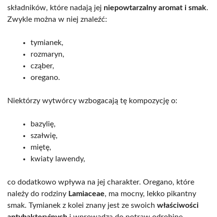
składników, które nadają jej
niepowtarzalny aromat i smak
.
Zwykle można w niej znaleźć:
tymianek,
rozmaryn,
cząber,
oregano.
Niektórzy wytwórcy wzbogacają tę kompozycję o:
bazylię,
szałwię,
miętę,
kwiaty lawendy,
co dodatkowo wpływa na jej charakter. Oregano, które
należy do rodziny
Lamiaceae
, ma mocny, lekko pikantny
smak. Tymianek z kolei znany jest ze swoich
właściwości
antybakteryjnych
i wprowadza do potraw odrobinę