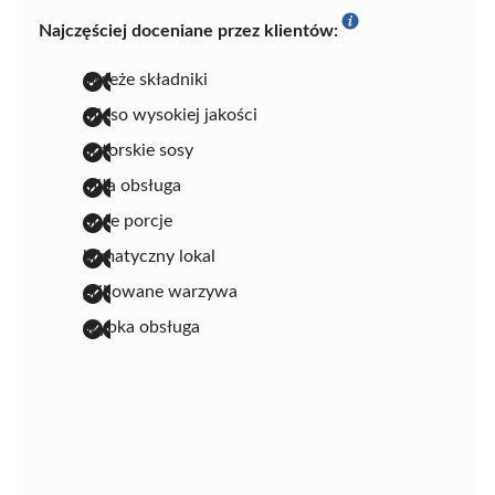
Najczęściej doceniane przez klientów:
świeże składniki
mięso wysokiej jakości
autorskie sosy
miła obsługa
duże porcje
klimatyczny lokal
grillowane warzywa
szybka obsługa