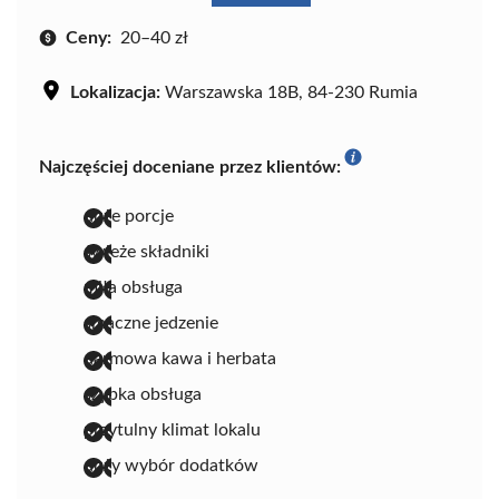
Ceny:
20–40 zł
Lokalizacja:
Warszawska 18B, 84-230 Rumia
Najczęściej doceniane przez klientów:
duże porcje
świeże składniki
miła obsługa
smaczne jedzenie
darmowa kawa i herbata
szybka obsługa
przytulny klimat lokalu
duży wybór dodatków