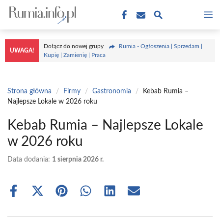
Przejdź
M
do
treści
Dołącz do nowej grupy
Rumia - Ogłoszenia | Sprzedam |
UWAGA!
Kupię | Zamienię | Praca
Strona główna
/
Firmy
/
Gastronomia
/
Kebab Rumia –
Najlepsze Lokale w 2026 roku
Kebab Rumia – Najlepsze Lokale
w 2026 roku
Data dodania:
1 sierpnia 2026 r.
Share
Share
Share
Share
Share
Share
on
on
on
on
on
on
Facebook
X
Pinterest
WhatsApp
LinkedIn
Email
(Twitter)