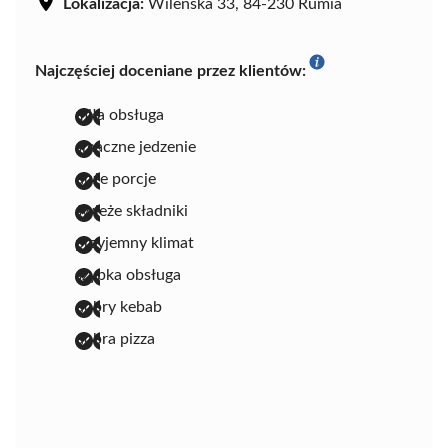
Lokalizacja:
Wileńska 33, 84-230 Rumia
Najczęściej doceniane przez klientów:
miła obsługa
smaczne jedzenie
duże porcje
świeże składniki
przyjemny klimat
szybka obsługa
dobry kebab
dobra pizza