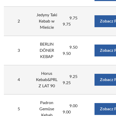
Jedyny Taki
9.75
2
Kebab w
Zobacz 
9.75
Mieście
BERLIN
9.50
3
DÖNER
Zobacz 
9.50
KEBAP
Horus
9.25
4
Kebab&PRL
Zobacz 
9.25
Z LAT 90
Padron
9.00
5
Gemüse
Zobacz 
9.00
Kebab