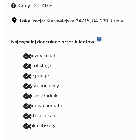
Ceny:
20–40 zł
Lokalizacja:
Starowiejska 2A/15, 84-230 Rumia
Najczęściej doceniane przez klientów:
smaczny kebab
miła obsługa
duże porcje
przystępne ceny
świeże składniki
darmowa herbata
czystość lokalu
szybka obsługa