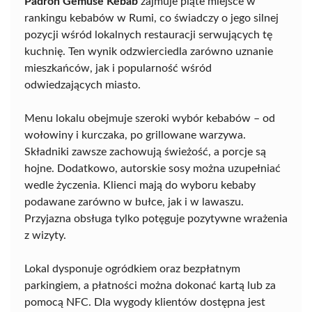
Padron Gemüse Kebab
zajmuje piąte miejsce w
rankingu kebabów w Rumi, co świadczy o jego silnej
pozycji wśród lokalnych restauracji serwujących tę
kuchnię. Ten wynik odzwierciedla zarówno uznanie
mieszkańców, jak i popularność wśród
odwiedzających miasto.
Menu lokalu obejmuje szeroki wybór kebabów – od
wołowiny i kurczaka, po grillowane warzywa.
Składniki zawsze zachowują świeżość, a porcje są
hojne. Dodatkowo, autorskie sosy można uzupełniać
wedle życzenia. Klienci mają do wyboru kebaby
podawane zarówno w bułce, jak i w lawaszu.
Przyjazna obsługa tylko potęguje pozytywne wrażenia
z wizyty.
Lokal dysponuje ogródkiem oraz bezpłatnym
parkingiem, a płatności można dokonać kartą lub za
pomocą NFC. Dla wygody klientów dostępna jest