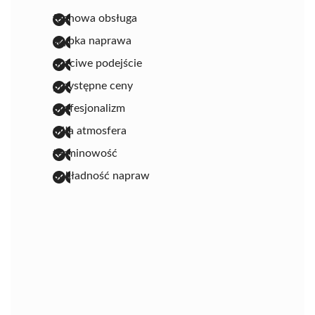
fachowa obsługa
szybka naprawa
uczciwe podejście
przystępne ceny
profesjonalizm
miła atmosfera
terminowość
dokładność napraw