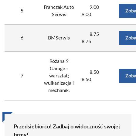
Franczak Auto
9.00
5
Zoba
Serwis
9.00
8.75
6
BMSerwis
Zoba
8.75
Różana 9
Garage -
8.50
7
warsztat;
Zoba
8.50
wulkanizacja i
mechanik.
Przedsiębiorco! Zadbaj o widoczność swojej
firmy!