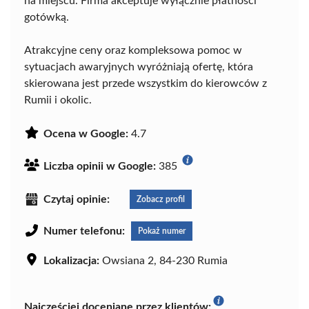
na miejscu. Firma akceptuje wyłącznie płatności
gotówką.
Atrakcyjne ceny oraz kompleksowa pomoc w
sytuacjach awaryjnych wyróżniają ofertę, która
skierowana jest przede wszystkim do kierowców z
Rumii i okolic.
Ocena w Google:
4.7
Liczba opinii w Google:
385
Czytaj opinie:
Zobacz profil
Numer telefonu:
Pokaż numer
Lokalizacja:
Owsiana 2, 84-230 Rumia
Najczęściej doceniane przez klientów: