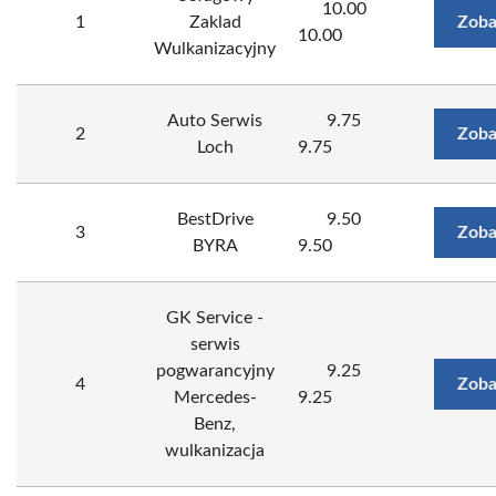
10.00
1
Zaklad
Zoba
10.00
Wulkanizacyjny
Auto Serwis
9.75
2
Zoba
Loch
9.75
BestDrive
9.50
3
Zoba
BYRA
9.50
GK Service -
serwis
pogwarancyjny
9.25
4
Zoba
Mercedes-
9.25
Benz,
wulkanizacja