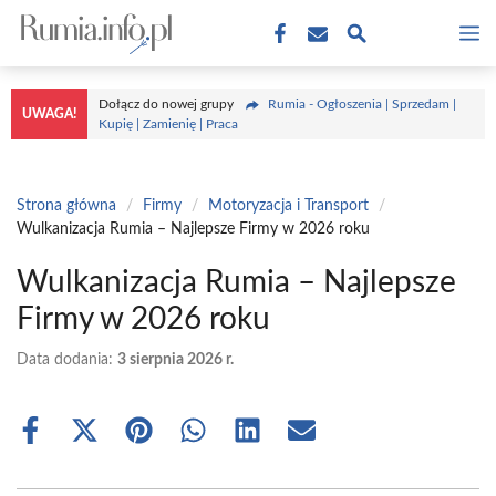
Przejdź
M
do
treści
Dołącz do nowej grupy
Rumia - Ogłoszenia | Sprzedam |
UWAGA!
Kupię | Zamienię | Praca
Strona główna
/
Firmy
/
Motoryzacja i Transport
/
Wulkanizacja Rumia – Najlepsze Firmy w 2026 roku
Wulkanizacja Rumia – Najlepsze
Firmy w 2026 roku
Data dodania:
3 sierpnia 2026 r.
Share
Share
Share
Share
Share
Share
on
on
on
on
on
on
Facebook
X
Pinterest
WhatsApp
LinkedIn
Email
(Twitter)