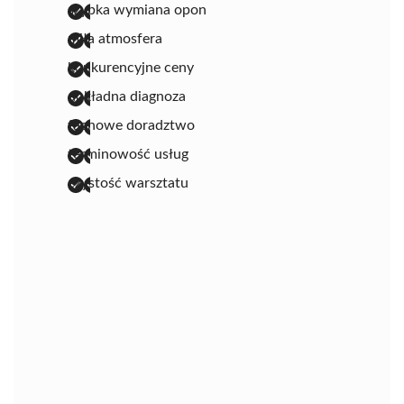
szybka wymiana opon
miła atmosfera
konkurencyjne ceny
dokładna diagnoza
fachowe doradztwo
terminowość usług
czystość warsztatu