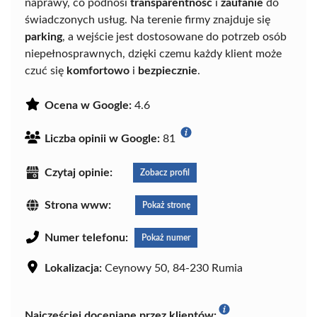
naprawy, co podnosi
transparentność
i
zaufanie
do
świadczonych usług. Na terenie firmy znajduje się
parking
, a wejście jest dostosowane do potrzeb osób
niepełnosprawnych, dzięki czemu każdy klient może
czuć się
komfortowo
i
bezpiecznie
.
Ocena w Google:
4.6
Liczba opinii w Google:
81
Czytaj opinie:
Zobacz profil
Strona www:
Pokaż stronę
Numer telefonu:
Pokaż numer
Lokalizacja:
Ceynowy 50, 84-230 Rumia
Najczęściej doceniane przez klientów: