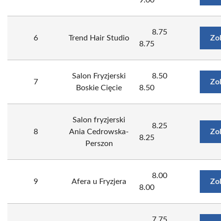
9.00
8.75
6
Trend Hair Studio
Zo
8.75
Salon Fryzjerski
8.50
7
Zo
Boskie Cięcie
8.50
Salon fryzjerski
8.25
8
Ania Cedrowska-
Zo
8.25
Perszon
8.00
9
Afera u Fryzjera
Zo
8.00
7.75