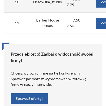
10
Ossowska_studio
Zo
7.75
Barber House
7.50
11
Zo
Rumia
7.50
Przedsiębiorco! Zadbaj o widoczność swojej
firmy!
Chcesz wyróżnić firmę na tle konkurencji?
Sprawdź jak możesz wypromować wizytówkę
firmy w naszym serwisie.
Sprawdź ofertę!