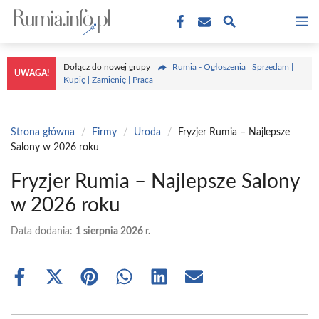
Przejdź
M
do
treści
Dołącz do nowej grupy
Rumia - Ogłoszenia | Sprzedam |
UWAGA!
Kupię | Zamienię | Praca
Strona główna
/
Firmy
/
Uroda
/
Fryzjer Rumia – Najlepsze
Salony w 2026 roku
Fryzjer Rumia – Najlepsze Salony
w 2026 roku
Data dodania:
1 sierpnia 2026 r.
Share
Share
Share
Share
Share
Share
on
on
on
on
on
on
Facebook
X
Pinterest
WhatsApp
LinkedIn
Email
(Twitter)