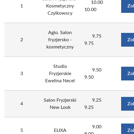
10.00
1
Kosmetyczny
Zo
10.00
Czylkowscy
Agio. Salon
9.75
2
fryzjersko -
Zo
9.75
kosmetyczny
Studio
9.50
3
Fryzjerskie
Zo
9.50
Ewelina Necel
Salon Fryzjerski
9.25
4
Zo
New Look
9.25
9.00
5
ELIXA
Zo