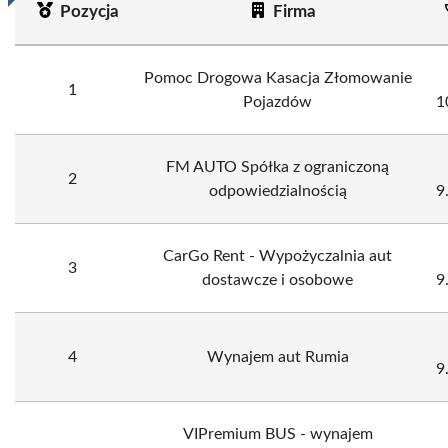
Pozycja
Firma
Pomoc Drogowa Kasacja Złomowanie
1
Pojazdów
1
FM AUTO Spółka z ograniczoną
2
odpowiedzialnością
9
CarGo Rent - Wypożyczalnia aut
3
dostawcze i osobowe
9
4
Wynajem aut Rumia
9
VIPremium BUS - wynajem