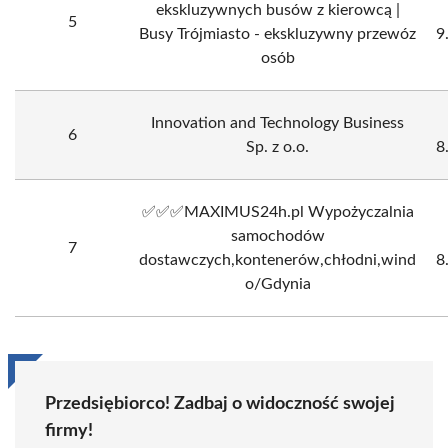
ekskluzywnych busów z kierowcą |
5
Busy Trójmiasto - ekskluzywny przewóz
9
osób
Innovation and Technology Business
6
Sp. z o.o.
8
✅️✅️✅️MAXIMUS24h.pl Wypożyczalnia
samochodów
7
dostawczych,kontenerów,chłodni,wind
8
o/Gdynia
Przedsiębiorco! Zadbaj o widoczność swojej
firmy!