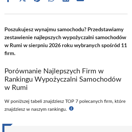
Share
Share
Share
Share
Share
Share
on
on
on
on
on
on
Facebook
X
Pinterest
WhatsApp
LinkedIn
Email
(Twitter)
Poszukujesz wynajmu samochodu? Przedstawiamy
zestawienie najlepszych wypożyczalni samochodów
w Rumi w sierpniu 2026 roku wybranych spośród 11
firm.
Porównanie Najlepszych Firm w
Rankingu Wypożyczalni Samochodów
w Rumi
W poniższej tabeli znajdziesz TOP 7 polecanych firm, które
znajdziesz w naszym rankingu.