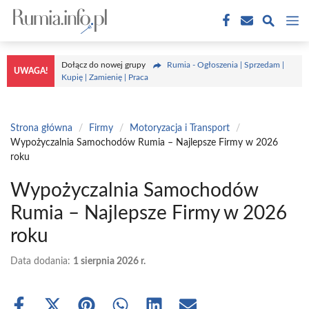
Przejdź
M
do
treści
Dołącz do nowej grupy
Rumia - Ogłoszenia | Sprzedam |
UWAGA!
Kupię | Zamienię | Praca
Strona główna
/
Firmy
/
Motoryzacja i Transport
/
Wypożyczalnia Samochodów Rumia – Najlepsze Firmy w 2026
roku
Wypożyczalnia Samochodów
Rumia – Najlepsze Firmy w 2026
roku
Data dodania:
1 sierpnia 2026 r.