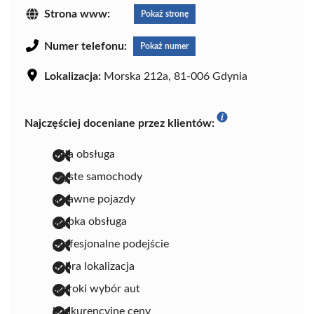
Strona www:
Pokaż stronę
Numer telefonu:
Pokaż numer
Lokalizacja:
Morska 212a, 81-006 Gdynia
Najczęściej doceniane przez klientów:
miła obsługa
czyste samochody
sprawne pojazdy
szybka obsługa
profesjonalne podejście
dobra lokalizacja
szeroki wybór aut
konkurencyjne ceny