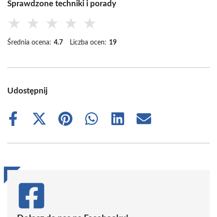
Sprawdzone techniki i porady
★
★
★
★
★
Średnia ocena:
4.7
Liczba ocen:
19
Udostępnij
Share
Share
Share
Share
Share
Share
on
on
on
on
on
on
Facebook
X
Pinterest
WhatsApp
LinkedIn
Email
(Twitter)