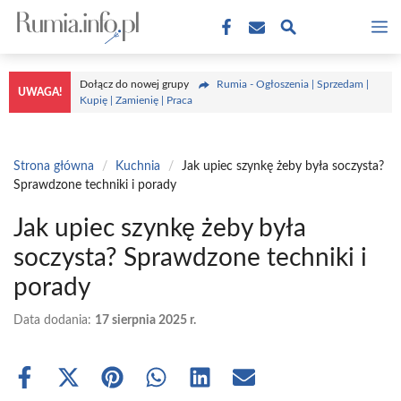
Przejdź
M
do
treści
Dołącz do nowej grupy
Rumia - Ogłoszenia | Sprzedam |
UWAGA!
Kupię | Zamienię | Praca
Strona główna
/
Kuchnia
/
Jak upiec szynkę żeby była soczysta?
Sprawdzone techniki i porady
Jak upiec szynkę żeby była
soczysta? Sprawdzone techniki i
porady
Data dodania:
17 sierpnia 2025 r.
Share
Share
Share
Share
Share
Share
on
on
on
on
on
on