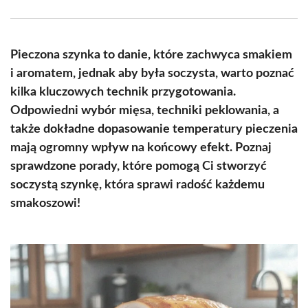
Facebook
X
Pinterest
WhatsApp
LinkedIn
Email
(Twitter)
Pieczona szynka to danie, które zachwyca smakiem
i aromatem, jednak aby była soczysta, warto poznać
kilka kluczowych technik przygotowania.
Odpowiedni wybór mięsa, techniki peklowania, a
także dokładne dopasowanie temperatury pieczenia
mają ogromny wpływ na końcowy efekt. Poznaj
sprawdzone porady, które pomogą Ci stworzyć
soczystą szynkę, która sprawi radość każdemu
smakoszowi!