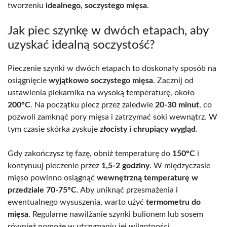
tworzeniu
idealnego, soczystego mięsa
.
Jak piec szynkę w dwóch etapach, aby
uzyskać idealną soczystość?
Pieczenie szynki w dwóch etapach to doskonały sposób na
osiągnięcie
wyjątkowo soczystego mięsa
. Zacznij od
ustawienia piekarnika na wysoką temperaturę, około
200°C
. Na początku piecz przez zaledwie
20-30 minut
, co
pozwoli zamknąć pory mięsa i zatrzymać soki wewnątrz. W
tym czasie skórka zyskuje
złocisty i chrupiący wygląd
.
Gdy zakończysz tę fazę, obniż temperaturę do
150°C
i
kontynuuj pieczenie przez
1,5-2 godziny
. W międzyczasie
mięso powinno osiągnąć
wewnętrzną temperaturę w
przedziale 70-75°C
. Aby uniknąć przesmażenia i
ewentualnego wysuszenia, warto użyć
termometru do
mięsa
. Regularne nawilżanie szynki bulionem lub sosem
również pomoże w utrzymaniu jej wilgotności.