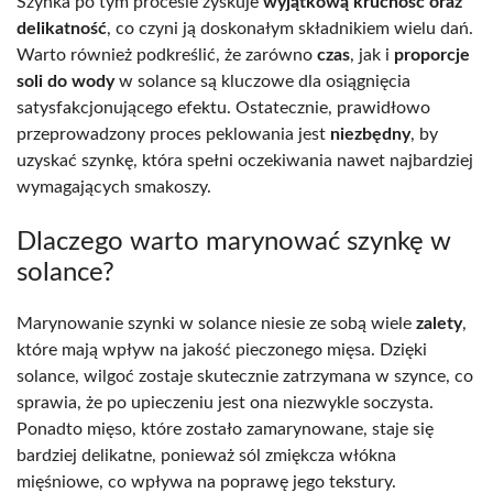
Szynka po tym procesie zyskuje
wyjątkową kruchość oraz
delikatność
, co czyni ją doskonałym składnikiem wielu dań.
Warto również podkreślić, że zarówno
czas
, jak i
proporcje
soli do wody
w solance są kluczowe dla osiągnięcia
satysfakcjonującego efektu. Ostatecznie, prawidłowo
przeprowadzony proces peklowania jest
niezbędny
, by
uzyskać szynkę, która spełni oczekiwania nawet najbardziej
wymagających smakoszy.
Dlaczego warto marynować szynkę w
solance?
Marynowanie szynki w solance niesie ze sobą wiele
zalety
,
które mają wpływ na jakość pieczonego mięsa. Dzięki
solance, wilgoć zostaje skutecznie zatrzymana w szynce, co
sprawia, że po upieczeniu jest ona niezwykle soczysta.
Ponadto mięso, które zostało zamarynowane, staje się
bardziej delikatne, ponieważ sól zmiękcza włókna
mięśniowe, co wpływa na poprawę jego tekstury.