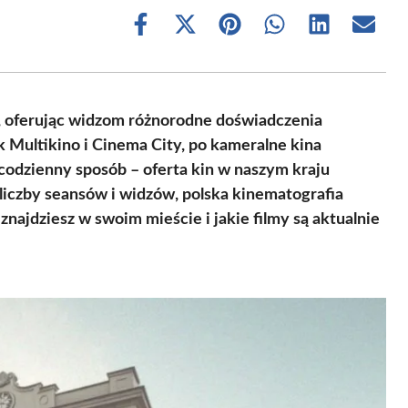
Share
Share
Share
Share
Share
Share
on
on
on
on
on
on
Facebook
X
Pinterest
WhatsApp
LinkedIn
Email
(Twitter)
, oferując widzom różnorodne doświadczenia
 Multikino i Cinema City, po kameralne kina
ecodzienny sposób – oferta kin w naszym kraju
liczby seansów i widzów, polska kinematografia
znajdziesz w swoim mieście i jakie filmy są aktualnie