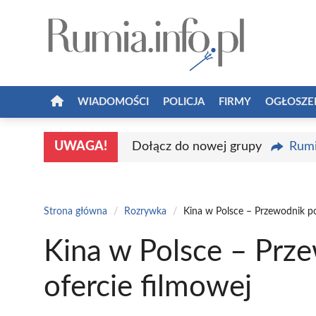
Przejdź
do
treści
WIADOMOŚCI
POLICJA
FIRMY
OGŁOSZE
UWAGA!
Dołącz do nowej grupy
Rumi
Strona główna
/
Rozrywka
/
Kina w Polsce – Przewodnik po
Kina w Polsce – Prze
ofercie filmowej