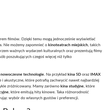
orem filmów. Dzięki temu mogą jednocześnie wyświetlać
ina. Nie możemy zapomnieć o
kinoteatrach miejskich
, takich
odarzem ważnych wydarzeń kulturalnych oraz prezentują filmy
osób poszukujących czegoś więcej niż tylko
 nowoczesne technologie
. Na przykład
kina 5D
oraz
IMAX
i akustyczne, które potrafią zachwycić nawet najbardziej
zwykle zróżnicowany. Mamy zarówno
kina studyjne
, które
cyjne
, które emitują hity kinowe. Taka różnorodność
wując wybór do własnych gustów i preferencji.