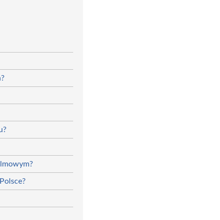
h?
u?
 filmowym?
 Polsce?