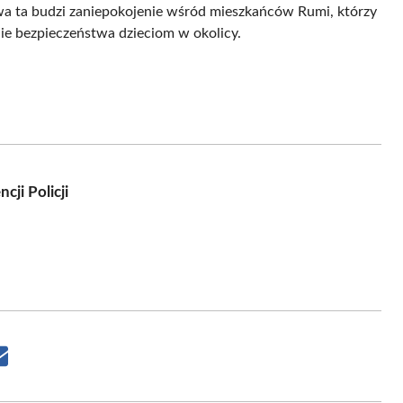
wa ta budzi zaniepokojenie wśród mieszkańców Rumi, którzy
nie bezpieczeństwa dzieciom w okolicy.
ji Policji
Share
on
Email