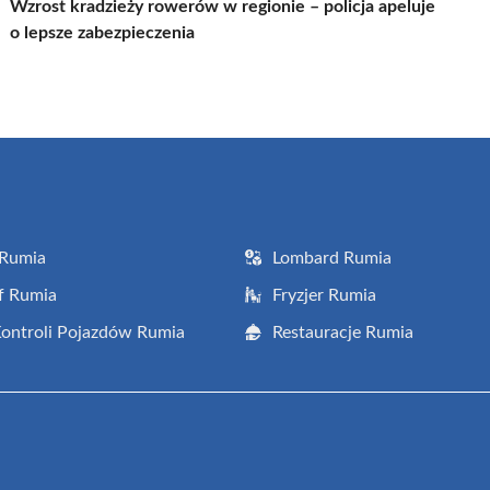
Wzrost kradzieży rowerów w regionie – policja apeluje
o lepsze zabezpieczenia
 Rumia
Lombard Rumia
f Rumia
Fryzjer Rumia
Kontroli Pojazdów Rumia
Restauracje Rumia