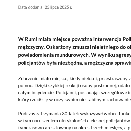
Data dodania:
25 lipca 2025 r.
W Rumi miała miejsce poważna interwencja Polic
mężczyzny. Oskarżony zmuszał nieletniego do o
powiadomienia mundurowych. W wyniku agresy
policjantów była niezbędna, a mężczyzna sprawi
Zdarzenie miało miejsce, kiedy nieletni, przestraszony
pomoc. Dzięki szybkiej reakcji osoby postronnej, udał
całym incydencie. Policjanci, posiadając szczegółowe i
który rzucił się w oczy swoim niestabilnym zachowani
Podczas zatrzymania 30-latek wykazywał wobec funkcjo
w tym naruszeniem nietykalności cielesnej policjantó
tymczasowo aresztowany na okres trzech miesięcy, a 