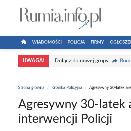
Przejdź
do
treści
WIADOMOŚCI
POLICJA
FIRMY
OGŁOSZE
UWAGA!
Dołącz do nowej grupy
Rumi
Strona główna
/
Kronika Policyjna
/
Agresywny 30-latek are
Agresywny 30-latek 
interwencji Policji