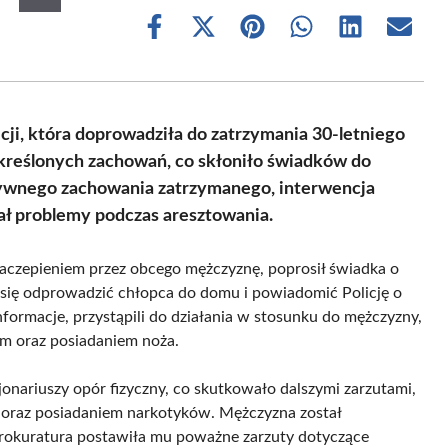
Share
Share
Share
Share
Share
Share
on
on
on
on
on
on
Facebook
X
Pinterest
WhatsApp
LinkedIn
Email
(Twitter)
ji, która doprowadziła do zatrzymania 30-letniego
kreślonych zachowań, co skłoniło świadków do
wnego zachowania zatrzymanego, interwencja
ał problemy podczas aresztowania.
 zaczepieniem przez obcego mężczyznę, poprosił świadka o
o się odprowadzić chłopca do domu i powiadomić Policję o
nformacje, przystąpili do działania w stosunku do mężczyzny,
em oraz posiadaniem noża.
nariuszy opór fizyczny, co skutkowało dalszymi zarzutami,
w oraz posiadaniem narkotyków. Mężczyzna został
prokuratura postawiła mu poważne zarzuty dotyczące