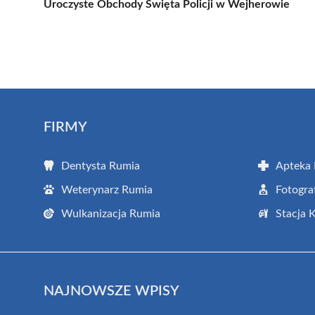
Uroczyste Obchody Święta Policji w Wejherowie
FIRMY
Dentysta Rumia
Apteka
Weterynarz Rumia
Fotogra
Wulkanizacja Rumia
Stacja 
NAJNOWSZE WPISY