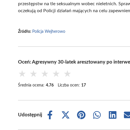
przestępstw na tle seksualnym wobec nieletnich. Spra
oczekują od Policji działań mających na celu zapewnie
Źródło:
Policja Wejherowo
Oceń: Agresywny 30-latek aresztowany po interwenc
★
★
★
★
★
Średnia ocena:
4.76
Liczba ocen:
17
Udostępnij
Share
Share
Share
Share
Share
on
on
on
on
on
Facebook
X
Pinterest
WhatsApp
LinkedIn