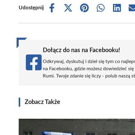
Udostępnij
Share
Share
Share
Share
Share
on
on
on
on
on
Facebook
X
Pinterest
WhatsApp
LinkedIn
(Twitter)
Dołącz do nas na Facebooku!
Odkrywaj, dyskutuj i dziel się tym co najlep
na Facebooku, gdzie możesz dowiedzieć się
Rumi. Twoje zdanie się liczy - polub naszą s
Zobacz Także