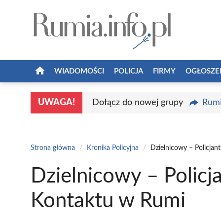
Przejdź
do
treści
WIADOMOŚCI
POLICJA
FIRMY
OGŁOSZE
UWAGA!
Dołącz do nowej grupy
Rumi
Strona główna
/
Kronika Policyjna
/
Dzielnicowy – Policjan
Dzielnicowy – Policj
Kontaktu w Rumi