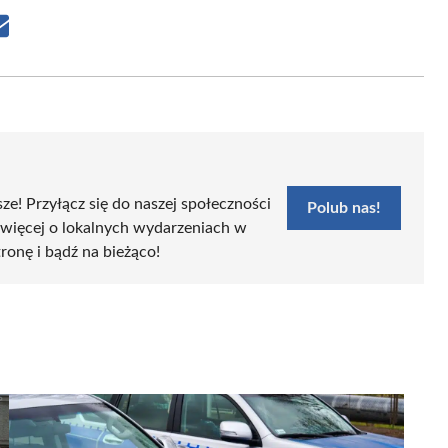
Share
on
Email
sze! Przyłącz się do naszej społeczności
Polub nas!
 więcej o lokalnych wydarzeniach w
tronę i bądź na bieżąco!