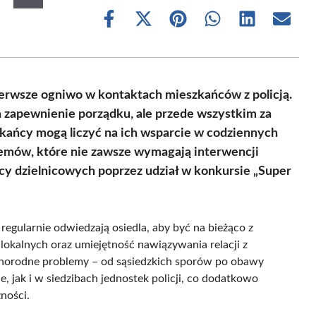
Share
Share
Share
Share
Share
Share
on
on
on
on
on
on
Facebook
X
Pinterest
WhatsApp
LinkedIn
Email
(Twitter)
ierwsze ogniwo w kontaktach mieszkańców z policją.
za zapewnienie porządku, ale przede wszystkim za
zkańcy mogą liczyć na ich wsparcie w codziennych
emów, które nie zawsze wymagają interwencji
cy dzielnicowych poprzez udział w konkursie „Super
i regularnie odwiedzają osiedla, aby być na bieżąco z
lokalnych oraz umiejętność nawiązywania relacji z
różnorodne problemy – od sąsiedzkich sporów po obawy
, jak i w siedzibach jednostek policji, co dodatkowo
ności.