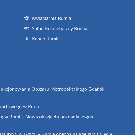
Kwiaciarnia Rumia
Salon Kosmetyczny Rumia
Kebab Rumia
funkcjonowania Obszaru Metropolitalnego Gdańsk-
sportowego w Rumi
ng w Rumi – Nowa okazja do poznania kogoś
aszubów w Gdyni – Rumia obecna na wielkim święcie