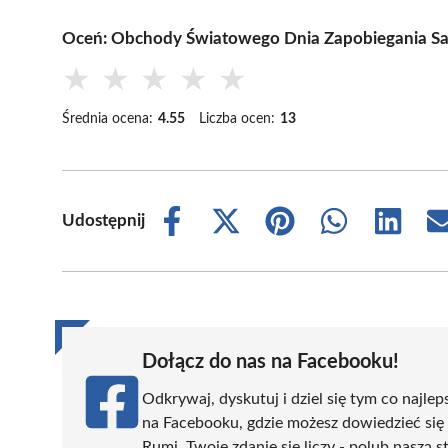
Oceń: Obchody Światowego Dnia Zapobiegania 
★
★
★
★
★
Średnia ocena:
4.55
Liczba ocen:
13
Udostępnij
Share
Share
Share
Share
Share
on
on
on
on
on
Facebook
X
Pinterest
WhatsApp
LinkedIn
(Twitter)
Dołącz do nas na Facebooku!
Odkrywaj, dyskutuj i dziel się tym co najlep
na Facebooku, gdzie możesz dowiedzieć się
Rumi. Twoje zdanie się liczy - polub naszą s