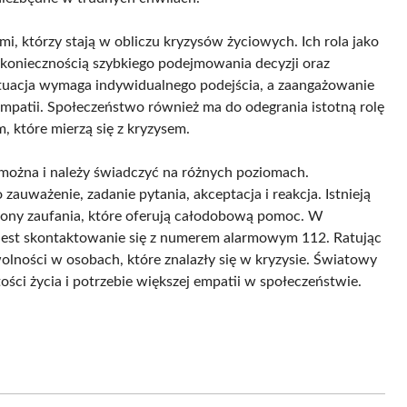
ymi, którzy stają w obliczu kryzysów życiowych. Ich rola jako
 koniecznością szybkiego podejmowania decyzji oraz
tuacja wymaga indywidualnego podejścia, a zaangażowanie
empatii. Społeczeństwo również ma do odegrania istotną rolę
 które mierzą się z kryzysem.
ożna i należy świadczyć na różnych poziomach.
uważenie, zadanie pytania, akceptacja i reakcja. Istnieją
lefony zaufania, które oferują całodobową pomoc. W
 jest skontaktowanie się z numerem alarmowym 112. Ratując
olności w osobach, które znalazły się w kryzysie. Światowy
i życia i potrzebie większej empatii w społeczeństwie.