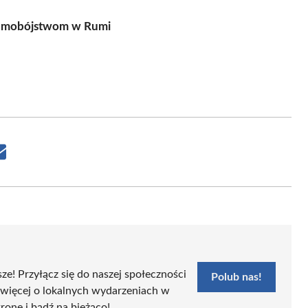
Samobójstwom w Rumi
Share
on
Email
sze! Przyłącz się do naszej społeczności
Polub nas!
 więcej o lokalnych wydarzeniach w
tronę i bądź na bieżąco!