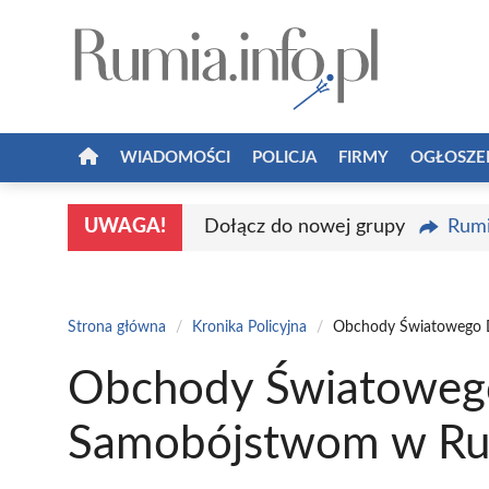
Przejdź
do
treści
WIADOMOŚCI
POLICJA
FIRMY
OGŁOSZE
UWAGA!
Dołącz do nowej grupy
Rumi
Strona główna
/
Kronika Policyjna
/
Obchody Światowego 
Obchody Światowego
Samobójstwom w R