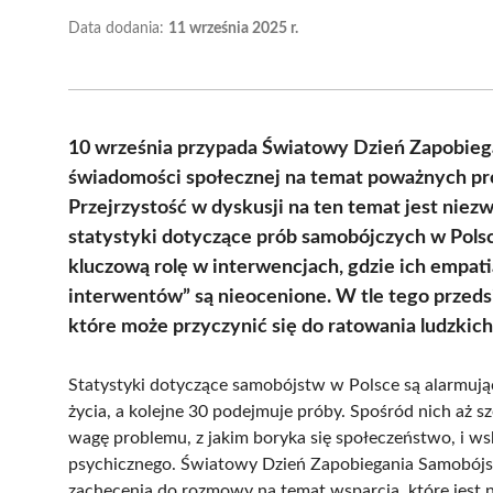
Data dodania:
11 września 2025 r.
10 września przypada Światowy Dzień Zapobieg
świadomości społecznej na temat poważnych p
Przejrzystość w dyskusji na ten temat jest niez
statystyki dotyczące prób samobójczych w Polsc
kluczową rolę w interwencjach, gdzie ich empat
interwentów” są nieocenione. W tle tego przedsi
które może przyczynić się do ratowania ludzkich
Statystyki dotyczące samobójstw w Polsce są alarmując
życia, a kolejne 30 podejmuje próby. Spośród nich aż sz
wagę problemu, z jakim boryka się społeczeństwo, i w
psychicznego. Światowy Dzień Zapobiegania Samobójst
zachęcenia do rozmowy na temat wsparcia, które jest 