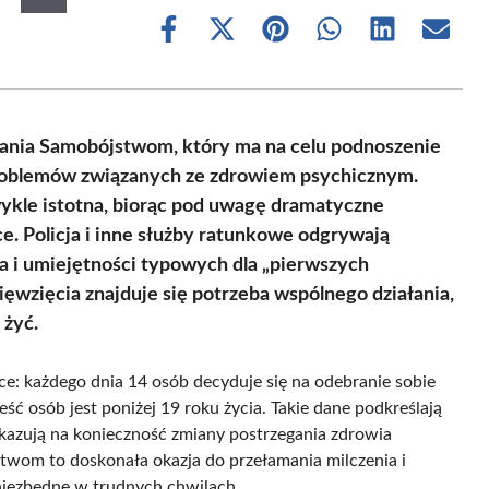
Share
Share
Share
Share
Share
Share
on
on
on
on
on
on
Facebook
X
Pinterest
WhatsApp
LinkedIn
Email
(Twitter)
ania Samobójstwom, który ma na celu podnoszenie
roblemów związanych ze zdrowiem psychicznym.
wykle istotna, biorąc pod uwagę dramatyczne
e. Policja i inne służby ratunkowe odgrywają
ia i umiejętności typowych dla „pierwszych
ęwzięcia znajduje się potrzeba wspólnego działania,
 żyć.
e: każdego dnia 14 osób decyduje się na odebranie sobie
eść osób jest poniżej 19 roku życia. Takie dane podkreślają
skazują na konieczność zmiany postrzegania zdrowia
wom to doskonała okazja do przełamania milczenia i
niezbędne w trudnych chwilach.