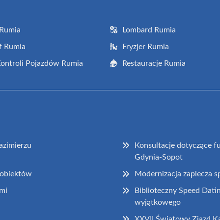
 Rumia
Lombard Rumia
f Rumia
Fryzjer Rumia
Kontroli Pojazdów Rumia
Restauracje Rumia
azimierzu
Konsultacje dotyczące 
Gdynia-Sopot
 obiektów
Modernizacja zaplecza 
mi
Biblioteczny Speed Dati
wyjątkowego
XXVII Światowy Zjazd K