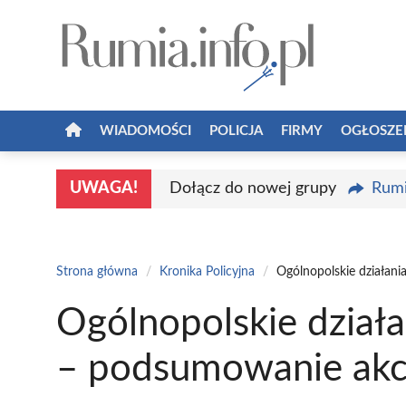
Przejdź
do
treści
WIADOMOŚCI
POLICJA
FIRMY
OGŁOSZE
UWAGA!
Dołącz do nowej grupy
Rumi
Strona główna
/
Kronika Policyjna
/
Ogólnopolskie działan
Ogólnopolskie dział
– podsumowanie akc