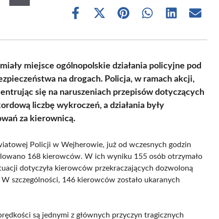
Share
Share
Share
Share
Share
Share
on
on
on
on
on
on
Facebook
X
Pinterest
WhatsApp
LinkedIn
Email
(Twitter)
ały miejsce ogólnopolskie działania policyjne pod
zpieczeństwa na drogach. Policja, w ramach akcji,
entrując się na naruszeniach przepisów dotyczących
ordową liczbę wykroczeń, a działania były
owań za kierownicą.
atowej Policji w Wejherowie, już od wczesnych godzin
rolowano 168 kierowców. W ich wyniku 155 osób otrzymało
tuacji dotyczyła kierowców przekraczających dozwoloną
. W szczególności, 146 kierowców zostało ukaranych
prędkości są jednymi z głównych przyczyn tragicznych