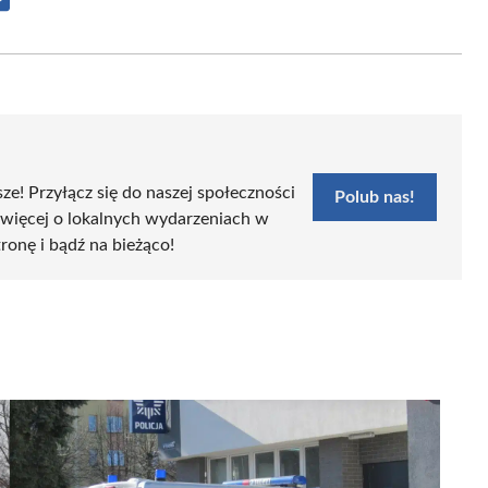
Share
on
Email
sze! Przyłącz się do naszej społeczności
Polub nas!
 więcej o lokalnych wydarzeniach w
tronę i bądź na bieżąco!