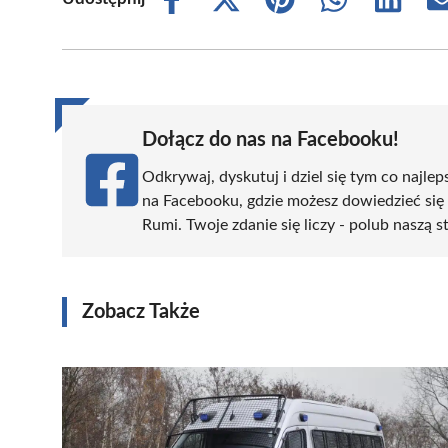
Share
Share
Share
Share
Share
on
on
on
on
on
Facebook
X
Pinterest
WhatsApp
LinkedIn
(Twitter)
Dołącz do nas na Facebooku!
Odkrywaj, dyskutuj i dziel się tym co najlep
na Facebooku, gdzie możesz dowiedzieć się
Rumi. Twoje zdanie się liczy - polub naszą s
Zobacz Także