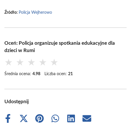
Źródło:
Policja Wejherowo
Oceń: Policja organizuje spotkania edukacyjne dla
dzieci w Rumi
★
★
★
★
★
Średnia ocena:
4.98
Liczba ocen:
21
Udostępnij
Share
Share
Share
Share
Share
Share
on
on
on
on
on
on
Facebook
X
Pinterest
WhatsApp
LinkedIn
Email