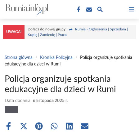
Przejdź
M
do
treści
Dołącz do nowej grupy
Rumia - Ogłoszenia | Sprzedam |
UWAGA!
Kupię | Zamienię | Praca
Strona główna
/
Kronika Policyjna
/
Policja organizuje spotkania
edukacyjne dla dzieci w Rumi
Policja organizuje spotkania
edukacyjne dla dzieci w Rumi
Data dodania:
6 listopada 2025 r.
Share
Share
Share
Share
Share
Share
on
on
on
on
on
on
Facebook
X
Pinterest
WhatsApp
LinkedIn
Email