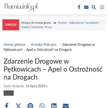
Przejdź
M
do
treści
Dołącz do nowej grupy
Rumia - Ogłoszenia | Sprzedam |
UWAGA!
Kupię | Zamienię | Praca
Strona główna
/
Kronika Policyjna
/
Zdarzenie Drogowe w
Pętkowicach – Apel o Ostrożność na Drogach
Zdarzenie Drogowe w
Pętkowicach – Apel o Ostrożność
na Drogach
Data dodania:
31 lipca 2025 r.
Share
Share
Share
Share
Share
Share