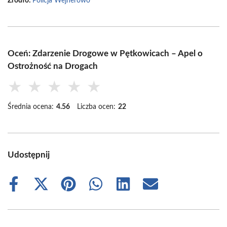
Źródło:
Policja Wejherowo
Oceń: Zdarzenie Drogowe w Pętkowicach – Apel o
Ostrożność na Drogach
★
★
★
★
★
Średnia ocena:
4.56
Liczba ocen:
22
Udostępnij
Share
Share
Share
Share
Share
Share
on
on
on
on
on
on
Facebook
X
Pinterest
WhatsApp
LinkedIn
Email
(Twitter)