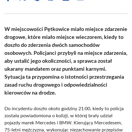
on
on
on
on
on
on
Facebook
X
Pinterest
WhatsApp
LinkedIn
Email
(Twitter)
W miejscowości Pętkowice miało miejsce zdarzenie
drogowe, które miało miejsce wieczorem, kiedy to
doszło do zderzenia dwóch samochodów
osobowych. Policjanci przybyli na miejsce zdarzenia,
aby ustalić jego okoliczności, a sprawca został
ukarany mandatem oraz punktami karnymi.
Sytuacja ta przypomina o istotności przestrzegania
zasad ruchu drogowego i odpowiedzialności
kierowców na drodze.
Do incydentu doszło około godziny 21:00, kiedy to policja
została powiadomiona o kolizji, w której brały udział
pojazdy marek Mercedes i BMW. Kierujący Mercedesem,
75-letni mężczyzna, wykonując niezachowanie przepisów