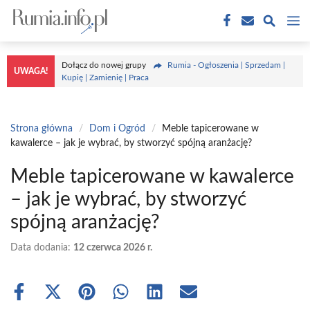
Przejdź
M
do
treści
Dołącz do nowej grupy
Rumia - Ogłoszenia | Sprzedam |
UWAGA!
Kupię | Zamienię | Praca
Strona główna
/
Dom i Ogród
/
Meble tapicerowane w
kawalerce – jak je wybrać, by stworzyć spójną aranżację?
Meble tapicerowane w kawalerce
– jak je wybrać, by stworzyć
spójną aranżację?
Data dodania:
12 czerwca 2026 r.
Share
Share
Share
Share
Share
Share
on
on
on
on
on
on