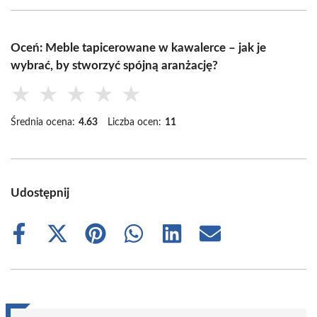
Oceń: Meble tapicerowane w kawalerce – jak je
wybrać, by stworzyć spójną aranżację?
★
★
★
★
★
Średnia ocena:
4.63
Liczba ocen:
11
Udostępnij
Share
Share
Share
Share
Share
Share
on
on
on
on
on
on
Facebook
X
Pinterest
WhatsApp
LinkedIn
Email
(Twitter)