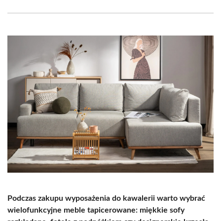
Facebook
X
Pinterest
WhatsApp
LinkedIn
Email
(Twitter)
Podczas zakupu wyposażenia do kawalerii warto wybrać
wielofunkcyjne meble tapicerowane: miękkie sofy