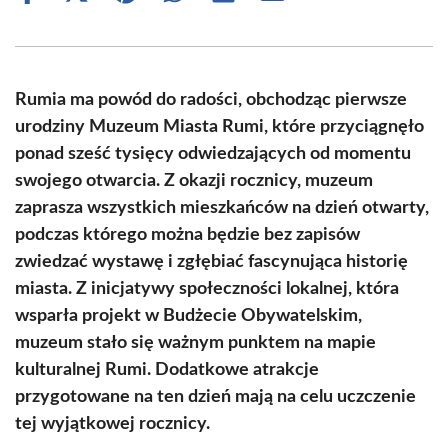
on
on
on
on
on
on
Facebook
X
Pinterest
WhatsApp
LinkedIn
Email
(Twitter)
Rumia ma powód do radości, obchodząc pierwsze
urodziny Muzeum Miasta Rumi, które przyciągnęło
ponad sześć tysięcy odwiedzających od momentu
swojego otwarcia. Z okazji rocznicy, muzeum
zaprasza wszystkich mieszkańców na dzień otwarty,
podczas którego można będzie bez zapisów
zwiedzać wystawę i zgłębiać fascynująca historię
miasta. Z inicjatywy społeczności lokalnej, która
wsparła projekt w Budżecie Obywatelskim,
muzeum stało się ważnym punktem na mapie
kulturalnej Rumi. Dodatkowe atrakcje
przygotowane na ten dzień mają na celu uczczenie
tej wyjątkowej rocznicy.