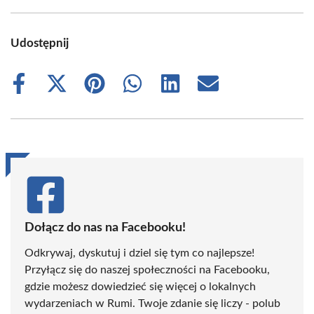
Udostępnij
Share
Share
Share
Share
Share
Share
on
on
on
on
on
on
Facebook
X
Pinterest
WhatsApp
LinkedIn
Email
(Twitter)
Dołącz do nas na Facebooku!
Odkrywaj, dyskutuj i dziel się tym co najlepsze!
Przyłącz się do naszej społeczności na Facebooku,
gdzie możesz dowiedzieć się więcej o lokalnych
wydarzeniach w Rumi. Twoje zdanie się liczy - polub