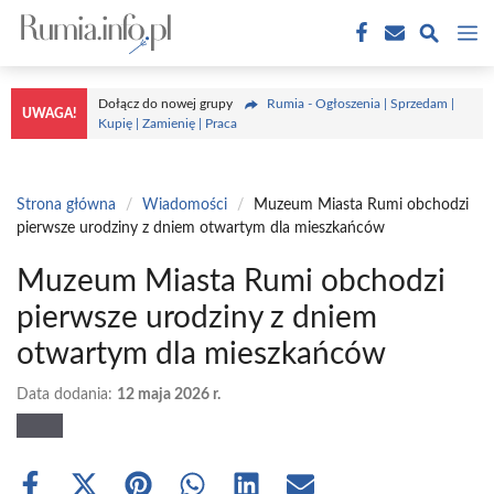
Przejdź
M
do
treści
Dołącz do nowej grupy
Rumia - Ogłoszenia | Sprzedam |
UWAGA!
Kupię | Zamienię | Praca
Strona główna
/
Wiadomości
/
Muzeum Miasta Rumi obchodzi
pierwsze urodziny z dniem otwartym dla mieszkańców
Muzeum Miasta Rumi obchodzi
pierwsze urodziny z dniem
otwartym dla mieszkańców
Data dodania:
12 maja 2026 r.
Share
Share
Share
Share
Share
Share