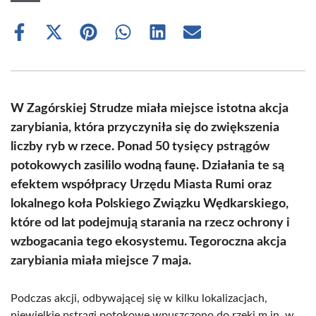
Share
Share
Share
Share
Share
Share
on
on
on
on
on
on
Facebook
X
Pinterest
WhatsApp
LinkedIn
Email
(Twitter)
W Zagórskiej Strudze miała miejsce istotna akcja
zarybiania, która przyczyniła się do zwiększenia
liczby ryb w rzece. Ponad 50 tysięcy pstrągów
potokowych zasililo wodną faunę. Działania te są
efektem współpracy Urzędu Miasta Rumi oraz
lokalnego koła Polskiego Związku Wędkarskiego,
które od lat podejmują starania na rzecz ochrony i
wzbogacania tego ekosystemu. Tegoroczna akcja
zarybiania miała miejsce 7 maja.
Podczas akcji, odbywającej się w kilku lokalizacjach,
niewielkie pstrągi potokowe wpuszczono do rzeki m.in. w