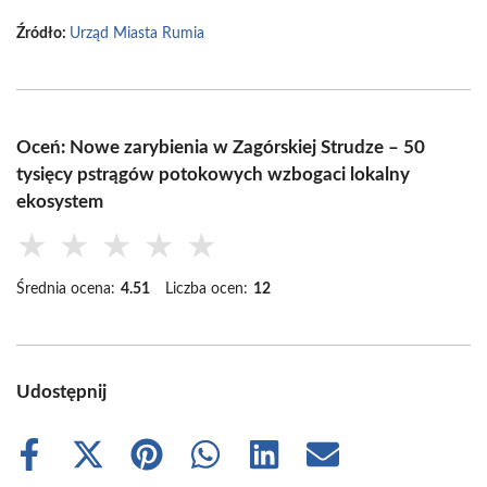
Źródło:
Urząd Miasta Rumia
Oceń: Nowe zarybienia w Zagórskiej Strudze – 50
tysięcy pstrągów potokowych wzbogaci lokalny
ekosystem
★
★
★
★
★
Średnia ocena:
4.51
Liczba ocen:
12
Udostępnij
Share
Share
Share
Share
Share
Share
on
on
on
on
on
on