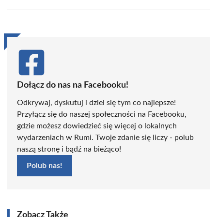
Facebook
X
Pinterest
WhatsApp
LinkedIn
Email
(Twitter)
Dołącz do nas na Facebooku!
Odkrywaj, dyskutuj i dziel się tym co najlepsze!
Przyłącz się do naszej społeczności na Facebooku,
gdzie możesz dowiedzieć się więcej o lokalnych
wydarzeniach w Rumi. Twoje zdanie się liczy - polub
naszą stronę i bądź na bieżąco!
Polub nas!
Zobacz Także