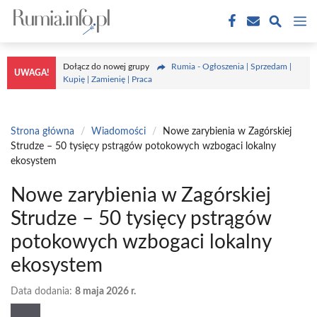
Przejdź
M
do
treści
Dołącz do nowej grupy
Rumia - Ogłoszenia | Sprzedam |
UWAGA!
Kupię | Zamienię | Praca
Strona główna
/
Wiadomości
/
Nowe zarybienia w Zagórskiej
Strudze – 50 tysięcy pstrągów potokowych wzbogaci lokalny
ekosystem
Nowe zarybienia w Zagórskiej
Strudze – 50 tysięcy pstrągów
potokowych wzbogaci lokalny
ekosystem
Data dodania:
8 maja 2026 r.