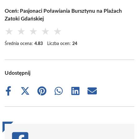
Oceń: Pasjonaci Poławiania Bursztynu na Plażach
Zatoki Gdańskiej
★
★
★
★
★
Średnia ocena:
4.83
Liczba ocen:
24
Udostępnij
Share
Share
Share
Share
Share
Share
on
on
on
on
on
on
Facebook
X
Pinterest
WhatsApp
LinkedIn
Email
(Twitter)