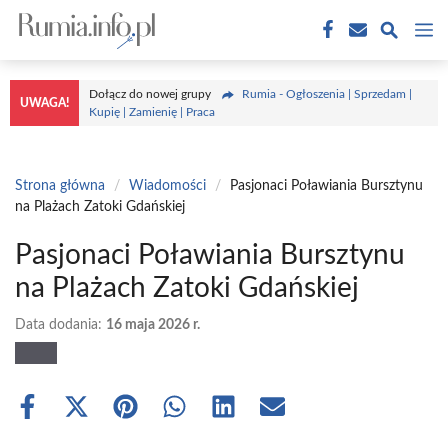
Przejdź
M
do
treści
Dołącz do nowej grupy
Rumia - Ogłoszenia | Sprzedam |
UWAGA!
Kupię | Zamienię | Praca
Strona główna
/
Wiadomości
/
Pasjonaci Poławiania Bursztynu
na Plażach Zatoki Gdańskiej
Pasjonaci Poławiania Bursztynu
na Plażach Zatoki Gdańskiej
Data dodania:
16 maja 2026 r.
Share
Share
Share
Share
Share
Share
on
on
on
on
on
on
Facebook
X
Pinterest
WhatsApp
LinkedIn
Email