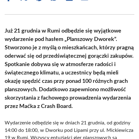
on
on
on
on
on
on
Facebook
X
Pinterest
WhatsApp
LinkedIn
Email
(Twitter)
Już 21 grudnia w Rumi odbędzie się wyjątkowe
wydarzenie pod hasłem „Planszowy Dworek”.
Stworzono je z myślą o mieszkańcach, którzy pragną
oderwać się od przedświątecznej gorączki zakupów.
Spotkanie dobywa się w atmosferze radości i
świątecznego klimatu, a uczestnicy będą mieli
okazję spędzić czas przy ponad 100 różnych grach
planszowych. Dodatkowo zapewniono możliwość
skorzystania z fachowego prowadzenia wydarzenia
przez Maćka z Crash Board.
Wydarzenie odbędzie się w dniach 21 grudnia, od godziny
14:00 do 18:00, w Dworku pod Lipami przy ul. Mickiewicza
19 w Rumi. Wszyscy entuzjaści gier planszowych są