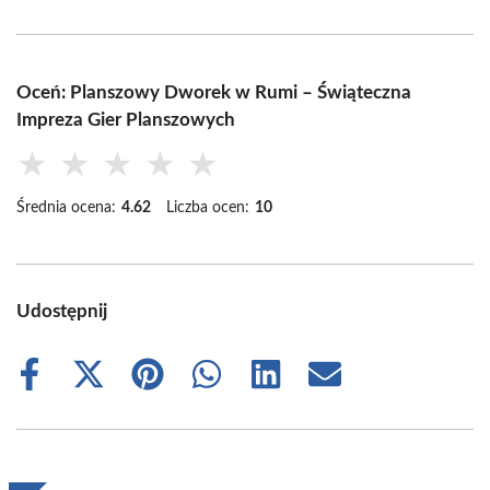
Oceń: Planszowy Dworek w Rumi – Świąteczna
Impreza Gier Planszowych
★
★
★
★
★
Średnia ocena:
4.62
Liczba ocen:
10
Udostępnij
Share
Share
Share
Share
Share
Share
on
on
on
on
on
on
Facebook
X
Pinterest
WhatsApp
LinkedIn
Email
(Twitter)