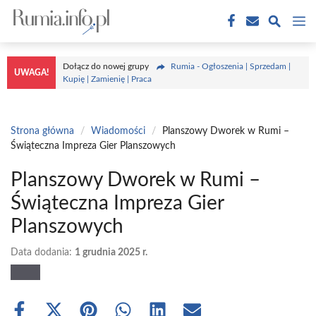
Przejdź
M
do
treści
Dołącz do nowej grupy
Rumia - Ogłoszenia | Sprzedam |
UWAGA!
Kupię | Zamienię | Praca
Strona główna
/
Wiadomości
/
Planszowy Dworek w Rumi –
Świąteczna Impreza Gier Planszowych
Planszowy Dworek w Rumi –
Świąteczna Impreza Gier
Planszowych
Data dodania:
1 grudnia 2025 r.
Share
Share
Share
Share
Share
Share