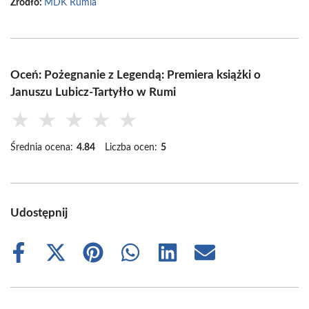
Źródło:
MDK Rumia
Oceń: Pożegnanie z Legendą: Premiera książki o
Januszu Lubicz-Tartyłło w Rumi
★
★
★
★
★
Średnia ocena:
4.84
Liczba ocen:
5
Udostępnij
Share
Share
Share
Share
Share
Share
on
on
on
on
on
on
Facebook
X
Pinterest
WhatsApp
LinkedIn
Email
(Twitter)