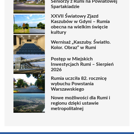
Seniorzy z Rumi na Powiatowej
Spartakiadzie
XXVII Światowy Zjazd
Kaszubów w Gdyni – Rumia
obecna na wielkim święcie
kultury
Wernisaż „Kaszuby. Światło.
Kolor. Obraz” w Rumi
Postęp w Miejskich
Inwestycjach Rumi – Sierpień
2026
Rumia uczciła 82. rocznicę
wybuchu Powstania
Warszawskiego
Nowe możliwości dla Rumi i
regionu dzięki ustawie
metropolitalnej