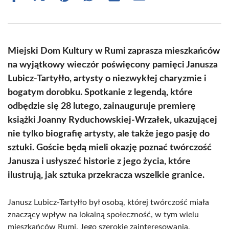
on
on
on
on
on
on
Facebook
X
Pinterest
WhatsApp
LinkedIn
Email
(Twitter)
Miejski Dom Kultury w Rumi zaprasza mieszkańców
na wyjątkowy wieczór poświęcony pamięci Janusza
Lubicz-Tartyłło, artysty o niezwykłej charyzmie i
bogatym dorobku. Spotkanie z legendą, które
odbędzie się 28 lutego, zainauguruje premierę
książki Joanny Ryduchowskiej-Wrzałek, ukazującej
nie tylko biografię artysty, ale także jego pasję do
sztuki. Goście będą mieli okazję poznać twórczość
Janusza i usłyszeć historie z jego życia, które
ilustrują, jak sztuka przekracza wszelkie granice.
Janusz Lubicz-Tartyłło był osobą, której twórczość miała
znaczący wpływ na lokalną społeczność, w tym wielu
mieszkańców Rumi. Jego szerokie zainteresowania,