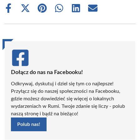
Share
Share
Share
Share
Share
Share
on
on
on
on
on
on
Facebook
X
Pinterest
WhatsApp
LinkedIn
Email
(Twitter)
Dołącz do nas na Facebooku!
Odkrywaj, dyskutuj i dziel się tym co najlepsze!
Przyłącz się do naszej społeczności na Facebooku,
gdzie możesz dowiedzieć się więcej o lokalnych
wydarzeniach w Rumi. Twoje zdanie się liczy - polub
naszą stronę i bądź na bieżąco!
Polub nas!