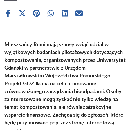
Share
Share
Share
Share
Share
Share
on
on
on
on
on
on
Facebook
X
Pinterest
WhatsApp
LinkedIn
Email
(Twitter)
Mieszkańcy Rumi mają szansę wziąć udział w
wyjątkowych badaniach pilotażowych dotyczących
kompostowania, organizowanych przez Uniwersytet
Gdański w partnerstwie z Urzędem
Marszałkowskim Województwa Pomorskiego.
Projekt GOZilla ma na celu promowanie
zrównoważonego zarządzania bioodpadami. Osoby
zainteresowane mogą zyskać nie tylko wiedzę na
temat kompostowania, ale również atrakcyjne
wsparcie finansowe. Zachęca się do zgłoszeń, które
będę przyjmowane poprzez stronę internetową