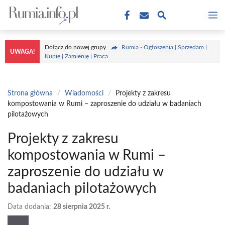
Przejdź
M
do
treści
Dołącz do nowej grupy
Rumia - Ogłoszenia | Sprzedam |
UWAGA!
Kupię | Zamienię | Praca
Strona główna
/
Wiadomości
/
Projekty z zakresu
kompostowania w Rumi – zaproszenie do udziału w badaniach
pilotażowych
Projekty z zakresu
kompostowania w Rumi –
zaproszenie do udziału w
badaniach pilotażowych
Data dodania:
28 sierpnia 2025 r.