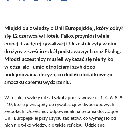
on
on
on
on
on
on
Facebook
X
Pinterest
WhatsApp
LinkedIn
Email
(Twitter)
Miejski quiz wiedzy o Unii Europejskiej, który odbył
się 12 czerwca w Hotelu Falko, przyniósł wiele
emocji i zaciętej rywalizacji. Uczestniczyły w nim
drużyny z sześciu szkół podstawowych oraz Ekolog.
Młodzi uczestnicy musieli wykazać się nie tylko
wiedzą, ale i umiejętnościami szybkiego
podejmowania decyzji, co dodało dodatkowego
smaczku całemu wydarzeniu.
W turnieju wzięły udział szkoły podstawowe nr 1, 4, 6, 8, 9
i 10, które przystąpiły do rywalizacji w dwuosobowych
zespołach. Uczestnicy odpowiadali na pytania dotyczące
Unii Europejskiej przy użyciu tabletów, co wymagało od
nich nie tylko wiedzy, ale także refleksu. Udzielane