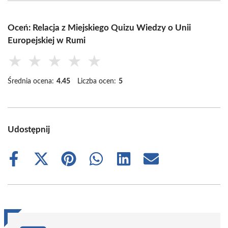
Oceń: Relacja z Miejskiego Quizu Wiedzy o Unii
Europejskiej w Rumi
★
★
★
★
★
Średnia ocena:
4.45
Liczba ocen:
5
Udostępnij
Share
Share
Share
Share
Share
Share
on
on
on
on
on
on
Facebook
X
Pinterest
WhatsApp
LinkedIn
Email
(Twitter)