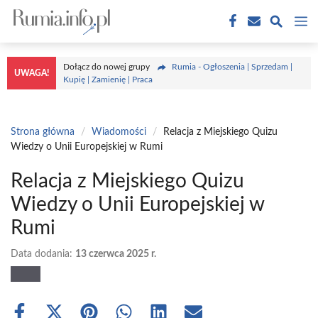
Przejdź
M
do
treści
Dołącz do nowej grupy
Rumia - Ogłoszenia | Sprzedam |
UWAGA!
Kupię | Zamienię | Praca
Strona główna
/
Wiadomości
/
Relacja z Miejskiego Quizu
Wiedzy o Unii Europejskiej w Rumi
Relacja z Miejskiego Quizu
Wiedzy o Unii Europejskiej w
Rumi
Data dodania:
13 czerwca 2025 r.
Share
Share
Share
Share
Share
Share