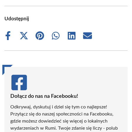
Udostępnij
Share
Share
Share
Share
Share
Share
on
on
on
on
on
on
Facebook
X
Pinterest
WhatsApp
LinkedIn
Email
(Twitter)
Dołącz do nas na Facebooku!
Odkrywaj, dyskutuj i dziel się tym co najlepsze!
Przyłącz się do naszej społeczności na Facebooku,
gdzie możesz dowiedzieć się więcej o lokalnych
wydarzeniach w Rumi. Twoje zdanie się liczy - polub