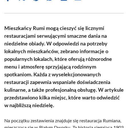
on
on
on
on
on
on
Facebook
X
Pinterest
WhatsApp
LinkedIn
Email
(Twitter)
Mieszkańcy Rumi mogą cieszyć się licznymi
restauracjami serwującymi smaczne dania na
niedzielne obiady. W odpowiedzi na potrzeby
lokalnych mieszkańców, zebrano informacje o
popularnych lokalach, które oferują różnorodne
menu i atmosferę sprzyjającą rodzinnym
spotkaniom. Każda z wyselekcjonowanych
restauracji zapewnia wspaniałe doświadczenia
kulinarne, a także profesjonalną obsługę. W artykule
przedstawiono kilka miejsc, które warto odwiedzić
w najbliższą niedzielę.
Na początku zestawienia znajduje się restauracja Rumiana,
mieszcząca się w Białym Dworku. Ta historia sięgająca 1903