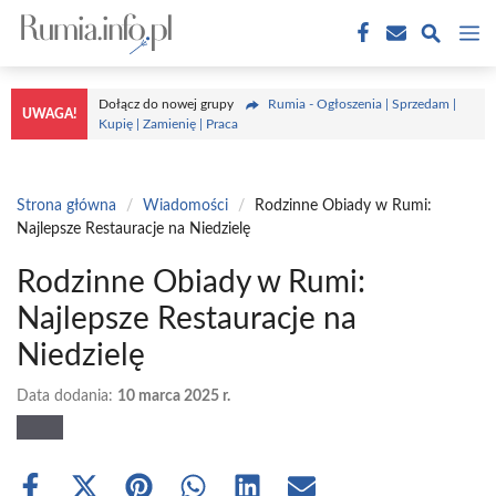
Przejdź
M
do
treści
Dołącz do nowej grupy
Rumia - Ogłoszenia | Sprzedam |
UWAGA!
Kupię | Zamienię | Praca
Strona główna
/
Wiadomości
/
Rodzinne Obiady w Rumi:
Najlepsze Restauracje na Niedzielę
Rodzinne Obiady w Rumi:
Najlepsze Restauracje na
Niedzielę
Data dodania:
10 marca 2025 r.
Share
Share
Share
Share
Share
Share