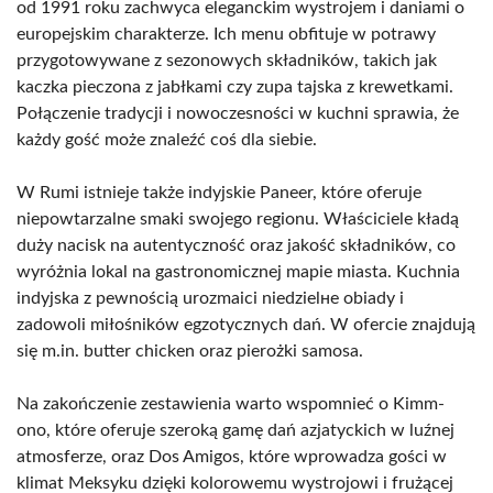
od 1991 roku zachwyca eleganckim wystrojem i daniami o
europejskim charakterze. Ich menu obfituje w potrawy
przygotowywane z sezonowych składników, takich jak
kaczka pieczona z jabłkami czy zupa tajska z krewetkami.
Połączenie tradycji i nowoczesności w kuchni sprawia, że
każdy gość może znaleźć coś dla siebie.
W Rumi istnieje także indyjskie Paneer, które oferuje
niepowtarzalne smaki swojego regionu. Właściciele kładą
duży nacisk na autentyczność oraz jakość składników, co
wyróżnia lokal na gastronomicznej mapie miasta. Kuchnia
indyjska z pewnością urozmaici niedzielне obiady i
zadowoli miłośników egzotycznych dań. W ofercie znajdują
się m.in. butter chicken oraz pierożki samosa.
Na zakończenie zestawienia warto wspomnieć o Kimm-
ono, które oferuje szeroką gamę dań azjatyckich w luźnej
atmosferze, oraz Dos Amigos, które wprowadza gości w
klimat Meksyku dzięki kolorowemu wystrojowi i frużącej