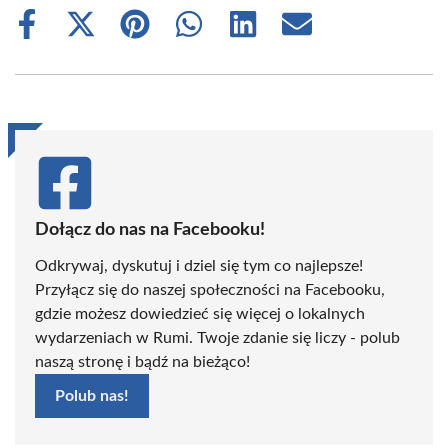
Share
Share
Share
Share
Share
Share
on
on
on
on
on
on
Facebook
X
Pinterest
WhatsApp
LinkedIn
Email
(Twitter)
Dołącz do nas na Facebooku!
Odkrywaj, dyskutuj i dziel się tym co najlepsze!
Przyłącz się do naszej społeczności na Facebooku,
gdzie możesz dowiedzieć się więcej o lokalnych
wydarzeniach w Rumi. Twoje zdanie się liczy - polub
naszą stronę i bądź na bieżąco!
Polub nas!