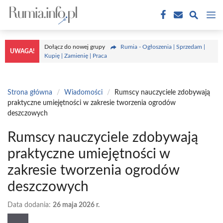
Przejdź
M
do
treści
Dołącz do nowej grupy
Rumia - Ogłoszenia | Sprzedam |
UWAGA!
Kupię | Zamienię | Praca
Strona główna
/
Wiadomości
/
Rumscy nauczyciele zdobywają
praktyczne umiejętności w zakresie tworzenia ogrodów
deszczowych
Rumscy nauczyciele zdobywają
praktyczne umiejętności w
zakresie tworzenia ogrodów
deszczowych
Data dodania:
26 maja 2026 r.