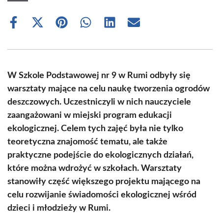
Share
Share
Share
Share
Share
Share
on
on
on
on
on
on
Facebook
X
Pinterest
WhatsApp
LinkedIn
Email
(Twitter)
W Szkole Podstawowej nr 9 w Rumi odbyły się
warsztaty mające na celu naukę tworzenia ogrodów
deszczowych. Uczestniczyli w nich nauczyciele
zaangażowani w miejski program edukacji
ekologicznej. Celem tych zajęć była nie tylko
teoretyczna znajomość tematu, ale także
praktyczne podejście do ekologicznych działań,
które można wdrożyć w szkołach. Warsztaty
stanowiły część większego projektu mającego na
celu rozwijanie świadomości ekologicznej wśród
dzieci i młodzieży w Rumi.