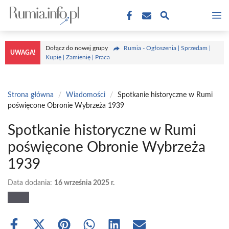
Przejdź
M
do
treści
Dołącz do nowej grupy
Rumia - Ogłoszenia | Sprzedam |
UWAGA!
Kupię | Zamienię | Praca
Strona główna
/
Wiadomości
/
Spotkanie historyczne w Rumi
poświęcone Obronie Wybrzeża 1939
Spotkanie historyczne w Rumi
poświęcone Obronie Wybrzeża
1939
Data dodania:
16 września 2025 r.
Share
Share
Share
Share
Share
Share