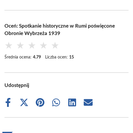
Oceń: Spotkanie historyczne w Rumi poświęcone
Obronie Wybrzeża 1939
★
★
★
★
★
Średnia ocena:
4.79
Liczba ocen:
15
Udostępnij
Share
Share
Share
Share
Share
Share
on
on
on
on
on
on
Facebook
X
Pinterest
WhatsApp
LinkedIn
Email
(Twitter)