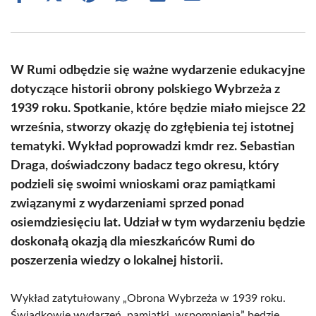
on
on
on
on
on
on
Facebook
X
Pinterest
WhatsApp
LinkedIn
Email
(Twitter)
W Rumi odbędzie się ważne wydarzenie edukacyjne
dotyczące historii obrony polskiego Wybrzeża z
1939 roku. Spotkanie, które będzie miało miejsce 22
września, stworzy okazję do zgłębienia tej istotnej
tematyki. Wykład poprowadzi kmdr rez. Sebastian
Draga, doświadczony badacz tego okresu, który
podzieli się swoimi wnioskami oraz pamiątkami
związanymi z wydarzeniami sprzed ponad
osiemdziesięciu lat. Udział w tym wydarzeniu będzie
doskonałą okazją dla mieszkańców Rumi do
poszerzenia wiedzy o lokalnej historii.
Wykład zatytułowany „Obrona Wybrzeża w 1939 roku.
Świadkowie wydarzeń, pamiątki, wspomnienia” będzie