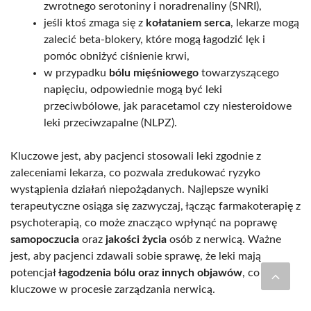
zwrotnego serotoniny i noradrenaliny (SNRI),
jeśli ktoś zmaga się z
kołataniem serca
, lekarze mogą
zalecić beta-blokery, które mogą łagodzić lęk i
pomóc obniżyć ciśnienie krwi,
w przypadku
bólu mięśniowego
towarzyszącego
napięciu, odpowiednie mogą być leki
przeciwbólowe, jak paracetamol czy niesteroidowe
leki przeciwzapalne (NLPZ).
Kluczowe jest, aby pacjenci stosowali leki zgodnie z
zaleceniami lekarza, co pozwala zredukować ryzyko
wystąpienia działań niepożądanych. Najlepsze wyniki
terapeutyczne osiąga się zazwyczaj, łącząc farmakoterapię z
psychoterapią, co może znacząco wpłynąć na poprawę
samopoczucia
oraz
jakości życia
osób z nerwicą. Ważne
jest, aby pacjenci zdawali sobie sprawę, że leki mają
potencjał
łagodzenia bólu oraz innych objawów
, co jest
kluczowe w procesie zarządzania nerwicą.