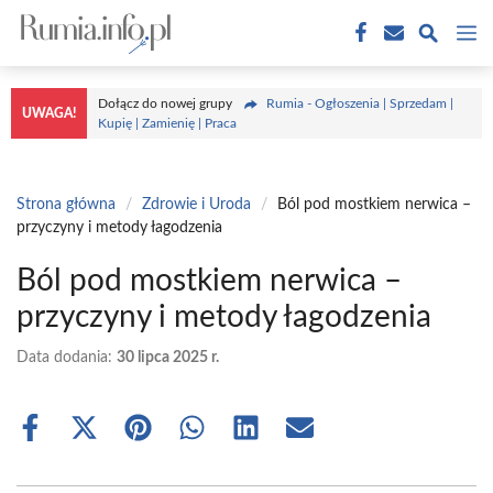
Przejdź
M
do
treści
Dołącz do nowej grupy
Rumia - Ogłoszenia | Sprzedam |
UWAGA!
Kupię | Zamienię | Praca
Strona główna
/
Zdrowie i Uroda
/
Ból pod mostkiem nerwica –
przyczyny i metody łagodzenia
Ból pod mostkiem nerwica –
przyczyny i metody łagodzenia
Data dodania:
30 lipca 2025 r.
Share
Share
Share
Share
Share
Share
on
on
on
on
on
on
Facebook
X
Pinterest
WhatsApp
LinkedIn
Email
(Twitter)