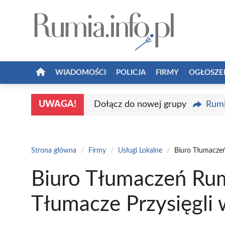
Przejdź
do
treści
WIADOMOŚCI
POLICJA
FIRMY
OGŁOSZE
UWAGA!
Dołącz do nowej grupy
Rumi
Strona główna
/
Firmy
/
Usługi Lokalne
/
Biuro Tłumaczeń
Biuro Tłumaczeń Rum
Tłumacze Przysięgli