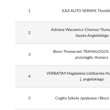
1
KAZ AUTO SERWIS Tłumiki
Adriana Wacewicz-Chorosz Tłumac
2
Jezyka Angielskiego
Biuro Tłumaczeń TRANSLOGOS 
3
przysięgłe, tłumacz
VERBATIM Magdalena Lidzbarska tłu
4
j. angielskiego
5
Cogito Szkoła Językowa i Biur