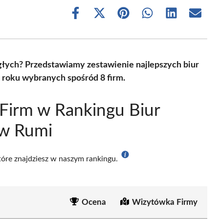
Share
Share
Share
Share
Share
Share
on
on
on
on
on
on
Facebook
X
Pinterest
WhatsApp
LinkedIn
Email
(Twitter)
głych? Przedstawiamy zestawienie najlepszych biur
 roku wybranych spośród 8 firm.
Firm w Rankingu Biur
 w Rumi
które znajdziesz w naszym rankingu.
Ocena
Wizytówka Firmy