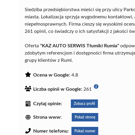
Siedziba przedsiębiorstwa mieści się przy ulicy Pa
miasta. Lokalizacja sprzyja wygodnemu kontaktowi, 
niepełnosprawnych. Firma cieszy się wysokimi ocenam
261 opinii, co świadczy o ich satysfakcji z jakości 
Oferta
"KAZ AUTO SERWIS Tłumiki Rumia"
odpowi
zdobytym referencjom i dostępności firma utrzymuje
grupy klientów z Rumi.
Ocena w Google:
4.8
Liczba opinii w Google:
261
Czytaj opinie:
Zobacz profil
Strona www:
Pokaż stronę
Numer telefonu:
Pokaż numer