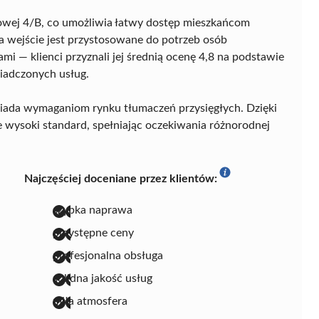
rkowej 4/B, co umożliwia łatwy dostęp mieszkańcom
a wejście jest przystosowane do potrzeb osób
i — klienci przyznali jej średnią ocenę 4,8 na podstawie
świadczonych usług.
ada wymaganiom rynku tłumaczeń przysięgłych. Dzięki
 wysoki standard, spełniając oczekiwania różnorodnej
Najczęściej doceniane przez klientów:
szybka naprawa
przystępne ceny
profesjonalna obsługa
solidna jakość usług
miła atmosfera