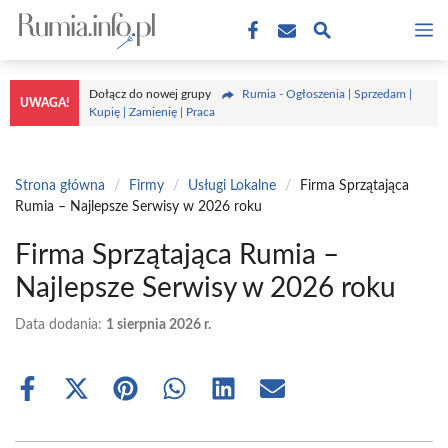
Przejdź
M
do
treści
Dołącz do nowej grupy
Rumia - Ogłoszenia | Sprzedam |
UWAGA!
Kupię | Zamienię | Praca
Strona główna
/
Firmy
/
Usługi Lokalne
/
Firma Sprzątająca
Rumia – Najlepsze Serwisy w 2026 roku
Firma Sprzątająca Rumia –
Najlepsze Serwisy w 2026 roku
Data dodania:
1 sierpnia 2026 r.
Share
Share
Share
Share
Share
Share
on
on
on
on
on
on
Facebook
X
Pinterest
WhatsApp
LinkedIn
Email
(Twitter)