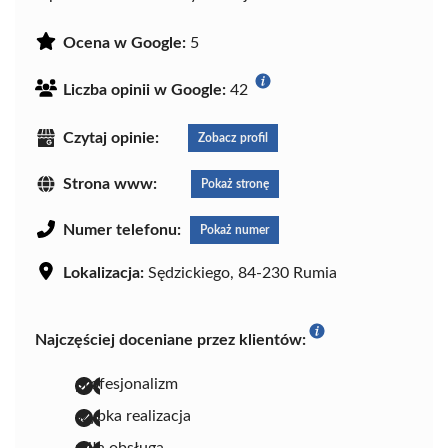
Ocena w Google:
5
Liczba opinii w Google:
42
Czytaj opinie:
Zobacz profil
Strona www:
Pokaż stronę
Numer telefonu:
Pokaż numer
Lokalizacja:
Sędzickiego, 84-230 Rumia
Najczęściej doceniane przez klientów:
profesjonalizm
szybka realizacja
miła obsługa