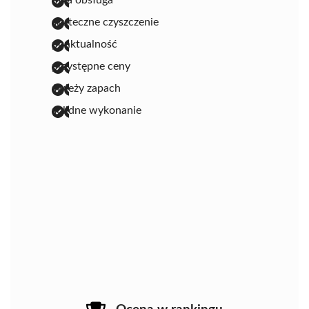
skuteczne czyszczenie
punktualność
przystępne ceny
świeży zapach
solidne wykonanie