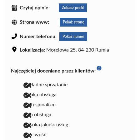
Czytaj opinie:
Zobacz profil
Strona www:
Pokaż stronę
Numer telefonu:
Pokaż numer
Lokalizacja:
Morelowa 25, 84-230 Rumia
Najczęściej doceniane przez klientów:
dokładne sprzątanie
szybka obsługa
profesjonalizm
miła obsługa
wysoka jakość usług
uczciwość