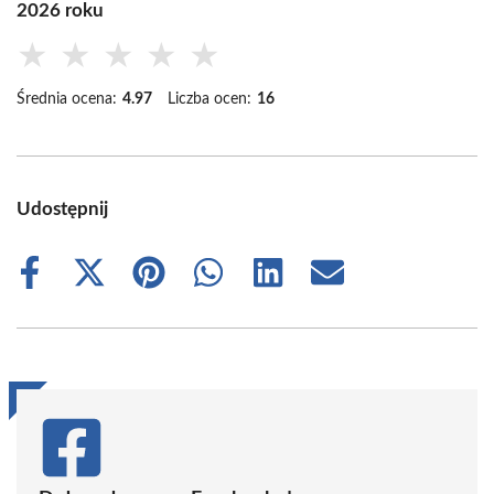
2026 roku
★
★
★
★
★
Średnia ocena:
4.97
Liczba ocen:
16
Udostępnij
Share
Share
Share
Share
Share
Share
on
on
on
on
on
on
Facebook
X
Pinterest
WhatsApp
LinkedIn
Email
(Twitter)