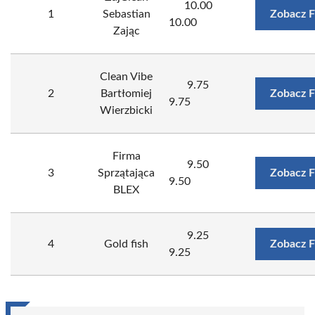
10.00
1
Sebastian
Zobacz F
10.00
Zając
Clean Vibe
9.75
2
Bartłomiej
Zobacz F
9.75
Wierzbicki
Firma
9.50
3
Sprzątająca
Zobacz F
9.50
BLEX
9.25
4
Gold fish
Zobacz F
9.25