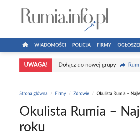
Przejdź
do
treści
WIADOMOŚCI
POLICJA
FIRMY
OGŁOSZE
UWAGA!
Dołącz do nowej grupy
Rumi
Strona główna
/
Firmy
/
Zdrowie
/
Okulista Rumia – Najl
Okulista Rumia – Naj
roku