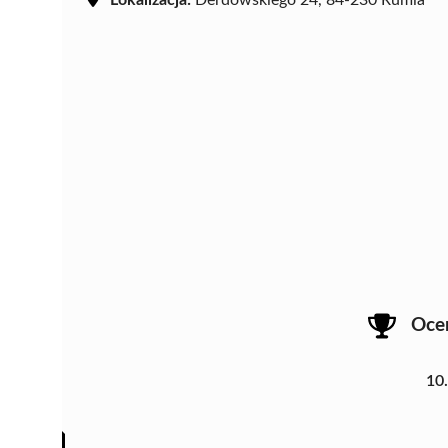
Lokalizacja:
Derdowskiego 24, 84-230 Rumia
Oce
10