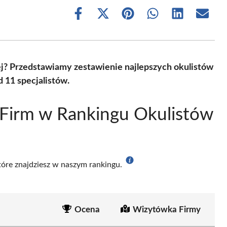
Share
Share
Share
Share
Share
Share
on
on
on
on
on
on
Facebook
X
Pinterest
WhatsApp
LinkedIn
Email
(Twitter)
nej? Przedstawiamy zestawienie najlepszych okulistów
 11 specjalistów.
 Firm w Rankingu Okulistów
które znajdziesz w naszym rankingu.
Ocena
Wizytówka Firmy