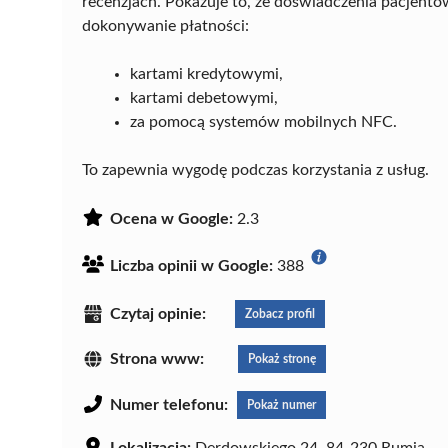
recenzjach. Pokazuje to, że doświadczenia pacjent
dokonywanie płatności:
kartami kredytowymi,
kartami debetowymi,
za pomocą systemów mobilnych NFC.
To zapewnia wygodę podczas korzystania z usług.
Ocena w Google:
2.3
Liczba opinii w Google:
388
Czytaj opinie:
Zobacz profil
Strona www:
Pokaż stronę
Numer telefonu:
Pokaż numer