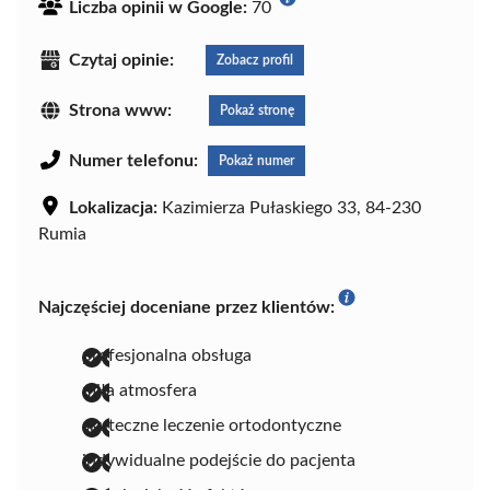
Liczba opinii w Google:
70
Czytaj opinie:
Zobacz profil
Strona www:
Pokaż stronę
Numer telefonu:
Pokaż numer
Lokalizacja:
Kazimierza Pułaskiego 33, 84-230
Rumia
Najczęściej doceniane przez klientów:
profesjonalna obsługa
miła atmosfera
skuteczne leczenie ortodontyczne
indywidualne podejście do pacjenta