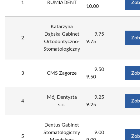
1
RUMIADENT
Zob
10.00
Katarzyna
Dąbska Gabinet
9.75
2
Zob
Ortodontyczno-
9.75
Stomatologiczny
9.50
3
CMS Zagorze
Zob
9.50
Mój Dentysta
9.25
4
Zob
s.c.
9.25
Dentus Gabinet
Stomatologiczny
9.00
5
Zob