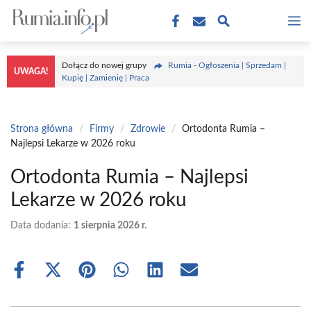
Przejdź
M
do
treści
Dołącz do nowej grupy
Rumia - Ogłoszenia | Sprzedam |
UWAGA!
Kupię | Zamienię | Praca
Strona główna
/
Firmy
/
Zdrowie
/
Ortodonta Rumia –
Najlepsi Lekarze w 2026 roku
Ortodonta Rumia – Najlepsi
Lekarze w 2026 roku
Data dodania:
1 sierpnia 2026 r.
Share
Share
Share
Share
Share
Share
on
on
on
on
on
on
Facebook
X
Pinterest
WhatsApp
LinkedIn
Email
(Twitter)