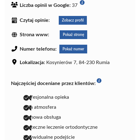
Liczba opinii w Google:
37
Czytaj opinie:
Zobacz profil
Strona www:
Pokaż stronę
Numer telefonu:
Pokaż numer
Lokalizacja:
Kosynierów 7, 84-230 Rumia
Najczęściej doceniane przez klientów:
profesjonalna opieka
miła atmosfera
fachowa obsługa
skuteczne leczenie ortodontyczne
indywidualne podejście