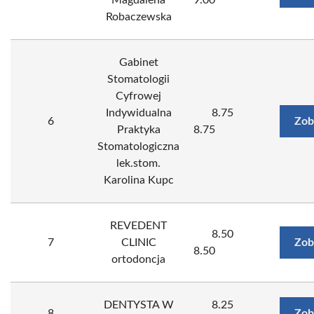
Magdalena
9.00
Robaczewska
Gabinet
Stomatologii
Cyfrowej
Indywidualna
8.75
6
Zob
Praktyka
8.75
Stomatologiczna
lek.stom.
Karolina Kupc
REVEDENT
8.50
7
CLINIC
Zob
8.50
ortodoncja
DENTYSTA W
8.25
8
Zob