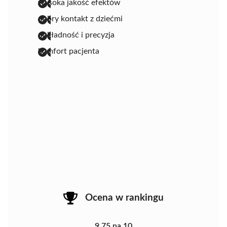
wysoka jakość efektów
dobry kontakt z dziećmi
dokładność i precyzja
komfort pacjenta
Ocena w rankingu
9.75 na 10