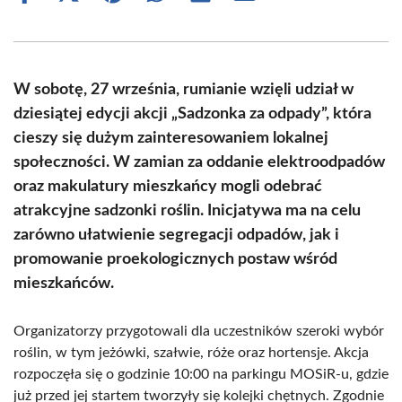
on
on
on
on
on
on
Facebook
X
Pinterest
WhatsApp
LinkedIn
Email
(Twitter)
W sobotę, 27 września, rumianie wzięli udział w
dziesiątej edycji akcji „Sadzonka za odpady”, która
cieszy się dużym zainteresowaniem lokalnej
społeczności. W zamian za oddanie elektroodpadów
oraz makulatury mieszkańcy mogli odebrać
atrakcyjne sadzonki roślin. Inicjatywa ma na celu
zarówno ułatwienie segregacji odpadów, jak i
promowanie proekologicznych postaw wśród
mieszkańców.
Organizatorzy przygotowali dla uczestników szeroki wybór
roślin, w tym jeżówki, szałwie, róże oraz hortensje. Akcja
rozpoczęła się o godzinie 10:00 na parkingu MOSiR-u, gdzie
już przed jej startem tworzyły się kolejki chętnych. Zgodnie