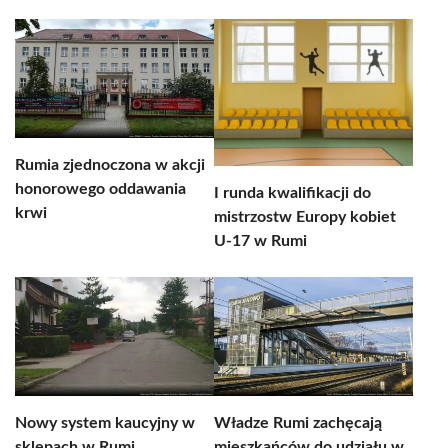
Rumia zjednoczona w akcji
honorowego oddawania
I runda kwalifikacji do
krwi
mistrzostw Europy kobiet
U-17 w Rumi
Nowy system kaucyjny w
Władze Rumi zachęcają
sklepach w Rumi
mieszkańców do udziału w