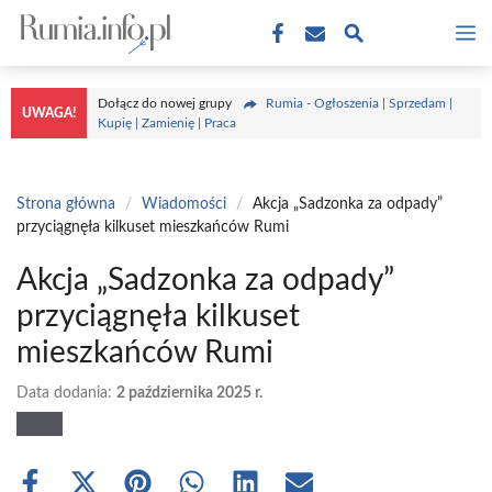
Przejdź
M
do
treści
Dołącz do nowej grupy
Rumia - Ogłoszenia | Sprzedam |
UWAGA!
Kupię | Zamienię | Praca
Strona główna
/
Wiadomości
/
Akcja „Sadzonka za odpady”
przyciągnęła kilkuset mieszkańców Rumi
Akcja „Sadzonka za odpady”
przyciągnęła kilkuset
mieszkańców Rumi
Data dodania:
2 października 2025 r.
Share
Share
Share
Share
Share
Share