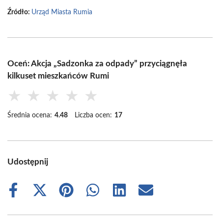
Źródło:
Urząd Miasta Rumia
Oceń: Akcja „Sadzonka za odpady” przyciągnęła
kilkuset mieszkańców Rumi
★
★
★
★
★
Średnia ocena:
4.48
Liczba ocen:
17
Udostępnij
Share
Share
Share
Share
Share
Share
on
on
on
on
on
on
Facebook
X
Pinterest
WhatsApp
LinkedIn
Email
(Twitter)