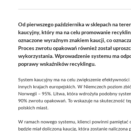
Od pierwszego października w sklepach na tere
kaucyjny, który ma na celu promowanie recyklin
oznaczone wyraźnym znakiem kaucji, co oznacza
Proces zwrotu opakowań również został uprosz
wykorzystania. Wprowadzenie systemu ma odpo
poprawy wskaźników recyklingu.
System kaucyjny ma na celu zwiększenie efektywności 
innych krajach europejskich. W Niemczech poziom zbió
Norwegii – 95%. Litwa, która wdrożyła podobny system
90% zwrotu opakowań. To wskazuje na skuteczność tego
polskich miast.
W ramach nowego systemu, klienci powinni pamiętać o
będzie miał doliczoną kaucję, która zostanie naliczon