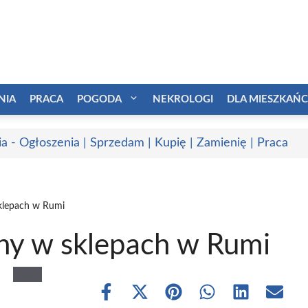
NIA
PRACA
POGODA
NEKROLOGI
DLA MIESZKAŃ
a - Ogłoszenia | Sprzedam | Kupię | Zamienię | Praca
klepach w Rumi
ny w sklepach w Rumi
Share
Share
Share
Share
Share
Share
on
on
on
on
on
on