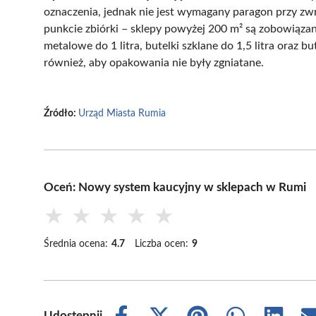
oznaczenia, jednak nie jest wymagany paragon przy zw
punkcie zbiórki – sklepy powyżej 200 m² są zobowiązan
metalowe do 1 litra, butelki szklane do 1,5 litra oraz b
również, aby opakowania nie były zgniatane.
Źródło:
Urząd Miasta Rumia
Oceń: Nowy system kaucyjny w sklepach w Rumi
★
★
★
★
★
Średnia ocena:
4.7
Liczba ocen:
9
Udostępnij