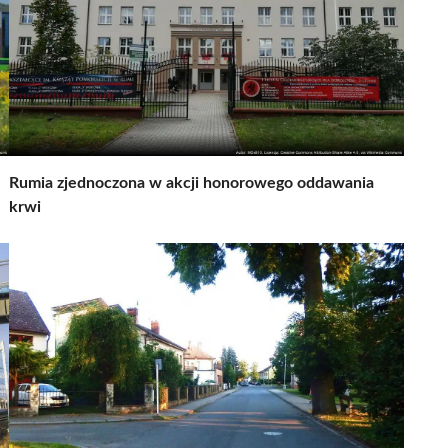
Rumia zjednoczona w akcji honorowego oddawania
krwi