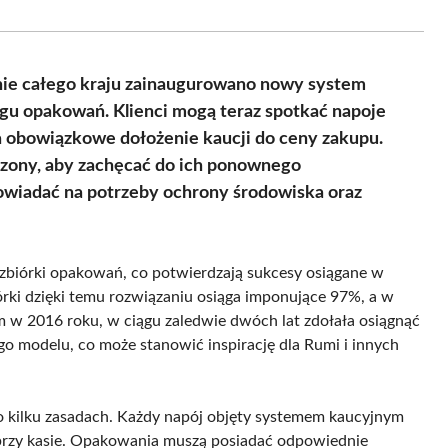
Facebook
X
Pinterest
WhatsApp
LinkedIn
Email
(Twitter)
nie całego kraju zainaugurowano nowy system
gu opakowań. Klienci mogą teraz spotkać napoje
 obowiązkowe dołożenie kaucji do ceny zakupu.
czony, aby zachęcać do ich ponownego
wiadać na potrzeby ochrony środowiska oraz
zbiórki opakowań, co potwierdzają sukcesy osiągane w
rki dzięki temu rozwiązaniu osiąga imponujące 97%, a w
 w 2016 roku, w ciągu zaledwie dwóch lat zdołała osiągnąć
 modelu, co może stanowić inspirację dla Rumi i innych
 kilku zasadach. Każdy napój objęty systemem kaucyjnym
a przy kasie. Opakowania muszą posiadać odpowiednie