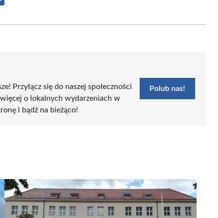
Share
on
Email
sze! Przyłącz się do naszej społeczności
Polub nas!
 więcej o lokalnych wydarzeniach w
tronę i bądź na bieżąco!