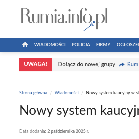
Przejdź
do
treści
WIADOMOŚCI
POLICJA
FIRMY
OGŁOSZE
UWAGA!
Dołącz do nowej grupy
Rumi
Strona główna
/
Wiadomości
/
Nowy system kaucyjny w s
Nowy system kaucyj
Data dodania:
2 października 2025 r.