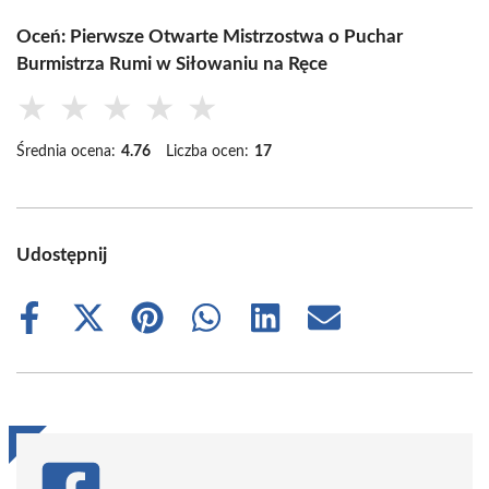
Oceń: Pierwsze Otwarte Mistrzostwa o Puchar
Burmistrza Rumi w Siłowaniu na Ręce
★
★
★
★
★
Średnia ocena:
4.76
Liczba ocen:
17
Udostępnij
Share
Share
Share
Share
Share
Share
on
on
on
on
on
on
Facebook
X
Pinterest
WhatsApp
LinkedIn
Email
(Twitter)