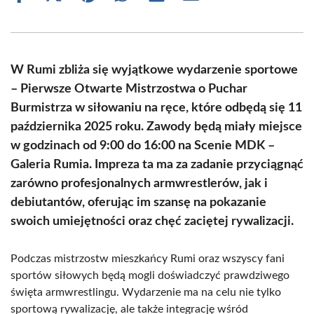
on
on
on
on
on
on
Facebook
X
Pinterest
WhatsApp
LinkedIn
Email
(Twitter)
W Rumi zbliża się wyjątkowe wydarzenie sportowe
– Pierwsze Otwarte Mistrzostwa o Puchar
Burmistrza w siłowaniu na ręce, które odbędą się 11
października 2025 roku. Zawody będą miały miejsce
w godzinach od 9:00 do 16:00 na Scenie MDK –
Galeria Rumia. Impreza ta ma za zadanie przyciągnąć
zarówno profesjonalnych armwrestlerów, jak i
debiutantów, oferując im szansę na pokazanie
swoich umiejętności oraz chęć zaciętej rywalizacji.
Podczas mistrzostw mieszkańcy Rumi oraz wszyscy fani
sportów siłowych będą mogli doświadczyć prawdziwego
święta armwrestlingu. Wydarzenie ma na celu nie tylko
sportową rywalizację, ale także integrację wśród