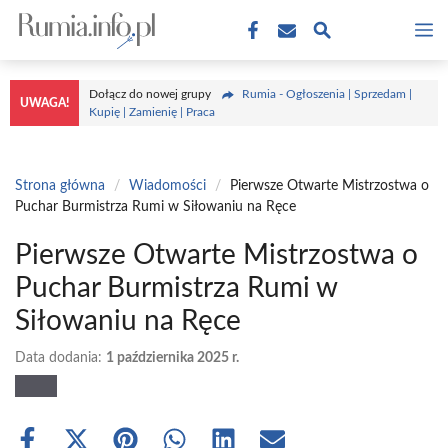
Przejdź
M
do
treści
Dołącz do nowej grupy
Rumia - Ogłoszenia | Sprzedam |
UWAGA!
Kupię | Zamienię | Praca
Strona główna
/
Wiadomości
/
Pierwsze Otwarte Mistrzostwa o
Puchar Burmistrza Rumi w Siłowaniu na Ręce
Pierwsze Otwarte Mistrzostwa o
Puchar Burmistrza Rumi w
Siłowaniu na Ręce
Data dodania:
1 października 2025 r.
Share
Share
Share
Share
Share
Share