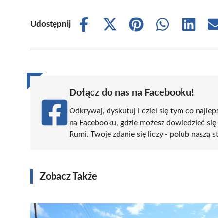
Udostępnij
Share
Share
Share
Share
Share
on
on
on
on
on
Facebook
X
Pinterest
WhatsApp
LinkedIn
(Twitter)
Dołącz do nas na Facebooku!
Odkrywaj, dyskutuj i dziel się tym co najlep
na Facebooku, gdzie możesz dowiedzieć się
Rumi. Twoje zdanie się liczy - polub naszą s
Zobacz Także