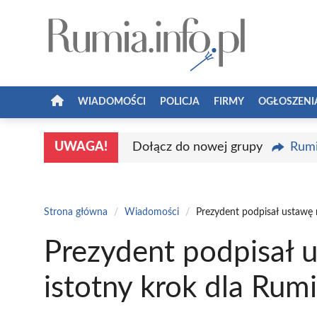
Przejdź
do
treści
WIADOMOŚCI
POLICJA
FIRMY
OGŁOSZENI
UWAGA!
Dołącz do nowej grupy
Rumi
Strona główna
/
Wiadomości
/
Prezydent podpisał ustawę 
Prezydent podpisał u
istotny krok dla Rum