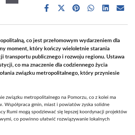
Share
Share
Share
Share
Share
Share
on
on
on
on
on
on
Facebook
X
Pinterest
WhatsApp
LinkedIn
Email
(Twitter)
opolitalną, co jest przełomowym wydarzeniem dla
y moment, który kończy wieloletnie starania
ji transportu publicznego i rozwoju regionu. Ustawa
ycji, co ma znaczenie dla codziennego życia
ołania związku metropolitalnego, który przyniesie
ie związku metropolitalnego na Pomorzu, co z kolei ma
. Współpraca gmin, miast i powiatów zyska solidne
cy Rumi mogą spodziewać się lepszej koordynacji projektów
owymi, co powinno ułatwić rozwiązywanie lokalnych