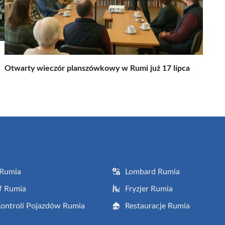
Otwarty wieczór planszówkowy w Rumi już 17 lipca
 Rumia
Lombard Rumia
f Rumia
Fryzjer Rumia
Kontroli Pojazdów Rumia
Restauracje Rumia