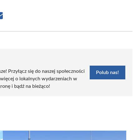
Share
on
Email
sze! Przyłącz się do naszej społeczności
Polub nas!
 więcej o lokalnych wydarzeniach w
tronę i bądź na bieżąco!