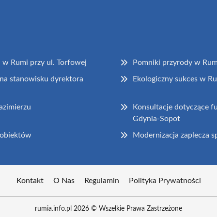
 w Rumi przy ul. Torfowej
Pomniki przyrody w Rumi
na stanowisku dyrektora
Ekologiczny sukces w Rum
azimierzu
Konsultacje dotyczące 
Gdynia-Sopot
 obiektów
Modernizacja zaplecza 
Kontakt
O Nas
Regulamin
Polityka Prywatności
rumia.info.pl 2026 © Wszelkie Prawa Zastrzeżone