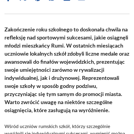
on
on
on
on
on
on
Facebook
X
Pinterest
WhatsApp
LinkedIn
Email
(Twitter)
Zakończenie roku szkolnego to doskonała chwila na
refleksję nad sportowymi sukcesami, jakie osiągnęli
młodzi mieszkańcy Rumi. W ostatnich miesiącach
uczniowie lokalnych szkół zdobyli liczne medale oraz
awansowali do finałów wojewódzkich, prezentując
swoje umiejętności zarówno w rywalizacji
indywidualnej, jak i drużynowej. Reprezentowali
swoje szkoły w sposób godny podziwu,
przyczyniając się tym samym do promocji miasta.
Warto zwrócić uwagę na niektóre szczególne
osiągnięcia, które zasługują na wyróżnienie.
Wśród uczniów rumskich szkół, którzy szczególnie
wyróżnili się indywidualnymi sukcesami, wymienić można