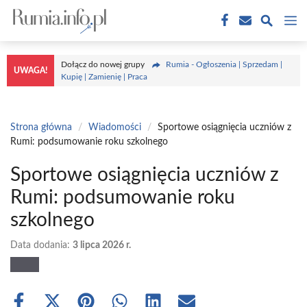
Przejdź
M
do
treści
Dołącz do nowej grupy
Rumia - Ogłoszenia | Sprzedam |
UWAGA!
Kupię | Zamienię | Praca
Strona główna
/
Wiadomości
/
Sportowe osiągnięcia uczniów z
Rumi: podsumowanie roku szkolnego
Sportowe osiągnięcia uczniów z
Rumi: podsumowanie roku
szkolnego
Data dodania:
3 lipca 2026 r.
Share
Share
Share
Share
Share
Share