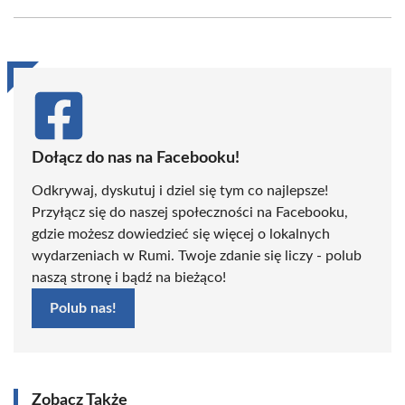
Facebook
X
Pinterest
WhatsApp
LinkedIn
Email
(Twitter)
Dołącz do nas na Facebooku!
Odkrywaj, dyskutuj i dziel się tym co najlepsze!
Przyłącz się do naszej społeczności na Facebooku,
gdzie możesz dowiedzieć się więcej o lokalnych
wydarzeniach w Rumi. Twoje zdanie się liczy - polub
naszą stronę i bądź na bieżąco!
Polub nas!
Zobacz Także