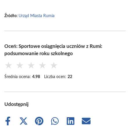
Źródło:
Urząd Miasta Rumia
Oceń: Sportowe osiągnięcia uczniów z Rumi:
podsumowanie roku szkolnego
★
★
★
★
★
Średnia ocena:
4.98
Liczba ocen:
22
Udostępnij
Share
Share
Share
Share
Share
Share
on
on
on
on
on
on