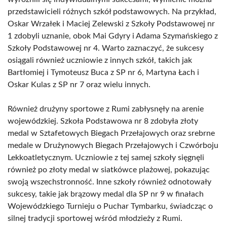
przedstawicieli różnych szkół podstawowych. Na przykład,
Oskar Wrzałek i Maciej Zelewski z Szkoły Podstawowej nr
1 zdobyli uznanie, obok Mai Gdyry i Adama Szymańskiego z
Szkoły Podstawowej nr 4. Warto zaznaczyć, że sukcesy
osiągali również uczniowie z innych szkół, takich jak
Bartłomiej i Tymoteusz Buca z SP nr 6, Martyna Łach i
Oskar Kulas z SP nr 7 oraz wielu innych.
Również drużyny sportowe z Rumi zabłysnęły na arenie
wojewódzkiej. Szkoła Podstawowa nr 8 zdobyła złoty
medal w Sztafetowych Biegach Przełajowych oraz srebrne
medale w Drużynowych Biegach Przełajowych i Czwórboju
Lekkoatletycznym. Uczniowie z tej samej szkoły sięgnęli
również po złoty medal w siatkówce plażowej, pokazując
swoją wszechstronność. Inne szkoły również odnotowały
sukcesy, takie jak brązowy medal dla SP nr 9 w finałach
Wojewódzkiego Turnieju o Puchar Tymbarku, świadcząc o
silnej tradycji sportowej wśród młodzieży z Rumi.