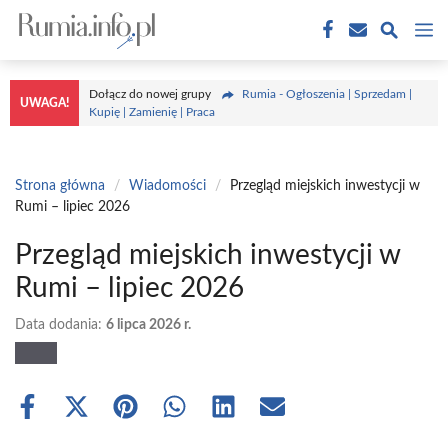
Przejdź
M
do
treści
Dołącz do nowej grupy
Rumia - Ogłoszenia | Sprzedam |
UWAGA!
Kupię | Zamienię | Praca
Strona główna
/
Wiadomości
/
Przegląd miejskich inwestycji w
Rumi – lipiec 2026
Przegląd miejskich inwestycji w
Rumi – lipiec 2026
Data dodania:
6 lipca 2026 r.
Share
Share
Share
Share
Share
Share
on
on
on
on
on
on
Facebook
X
Pinterest
WhatsApp
LinkedIn
Email