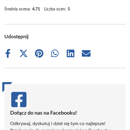
Średnia ocena:
4.71
Liczba ocen:
5
Udostępnij
Share
Share
Share
Share
Share
Share
on
on
on
on
on
on
Facebook
X
Pinterest
WhatsApp
LinkedIn
Email
(Twitter)
Dołącz do nas na Facebooku!
Odkrywaj, dyskutuj i dziel się tym co najlepsze!