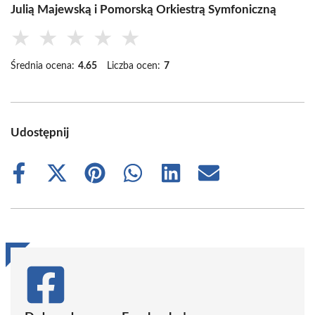
Julią Majewską i Pomorską Orkiestrą Symfoniczną
★
★
★
★
★
Średnia ocena:
4.65
Liczba ocen:
7
Udostępnij
Share
Share
Share
Share
Share
Share
on
on
on
on
on
on
Facebook
X
Pinterest
WhatsApp
LinkedIn
Email
(Twitter)