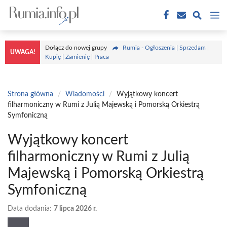
Przejdź
M
do
treści
Dołącz do nowej grupy
Rumia - Ogłoszenia | Sprzedam |
UWAGA!
Kupię | Zamienię | Praca
Strona główna
/
Wiadomości
/
Wyjątkowy koncert
filharmoniczny w Rumi z Julią Majewską i Pomorską Orkiestrą
Symfoniczną
Wyjątkowy koncert
filharmoniczny w Rumi z Julią
Majewską i Pomorską Orkiestrą
Symfoniczną
Data dodania:
7 lipca 2026 r.