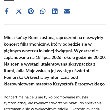
Share
Share
Share
Share
Share
Share
on
on
on
on
on
on
Facebook
X
Pinterest
WhatsApp
LinkedIn
Email
(Twitter)
Mieszkańcy Rumi zostaną zaproszeni na niezwykły
koncert filharmoniczny, który odbędzie się w
pięknym wnętrzu lokalnej świątyni. Wydarzenie
zaplanowano na 18 lipca 2026 roku o godzinie 20:00.
Na scenie wystąpi utalentowana skrzypaczka z
Rumi, Julia Majewska, a jej występ uświetni
Pomorska Orkiestra Symfoniczna pod
kierownictwem maestro Krzysztofa Brzozowskiego.
Koncert ma na celu nie tylko promowanie muzyki
symfonicznej, ale również stworzenie okazji do spotkania i
zatrzymania się w wakacyjnym zgiełku. Uczestnicy będą