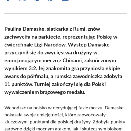
on
on
on
on
on
on
Facebook
X
Pinterest
WhatsApp
LinkedIn
Email
(Twitter)
Paulina Damaske, siatkarka z Rumi, znów
zachwyciła na parkiecie, reprezentując Polskę w
ćwierćfinale Ligi Narodów. Występ Damaske
przyczynił się do zwycięstwa drużyny w
emocjonującym meczu z Chinami, zakończonym
wynikiem 3:2. Jej znakomita gra przyniosła ekipie
awans do półfinału, a rumska zawodniczka zdobyła
11 punktów. Turniej zakończył się dla Polski
wywalczeniem brązowego medalu.
Wchodząc na boisko w decydującej fazie meczu, Damaske
pokazała swoje umiejętności, które zaowocowały
kluczowymi punktami dla polskiej drużyny. Zdobyła punkty
zarówno dzięki mocnym atakom, jak i skutecznym blokom