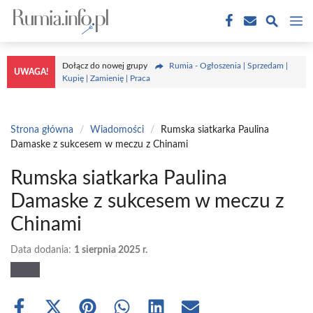
Przejdź
M
do
treści
Dołącz do nowej grupy
Rumia - Ogłoszenia | Sprzedam |
UWAGA!
Kupię | Zamienię | Praca
Strona główna
/
Wiadomości
/
Rumska siatkarka Paulina
Damaske z sukcesem w meczu z Chinami
Rumska siatkarka Paulina
Damaske z sukcesem w meczu z
Chinami
Data dodania:
1 sierpnia 2025 r.
Share
Share
Share
Share
Share
Share