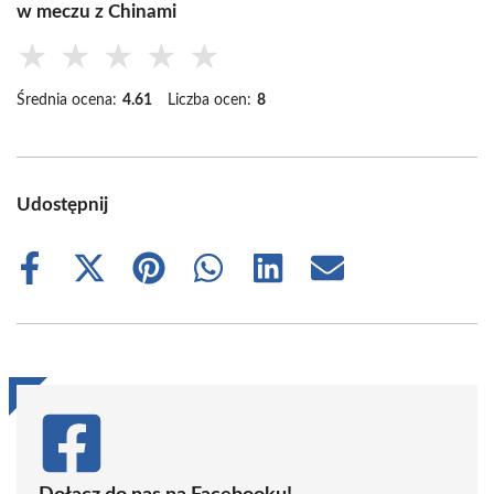
w meczu z Chinami
★
★
★
★
★
Średnia ocena:
4.61
Liczba ocen:
8
Udostępnij
Share
Share
Share
Share
Share
Share
on
on
on
on
on
on
Facebook
X
Pinterest
WhatsApp
LinkedIn
Email
(Twitter)