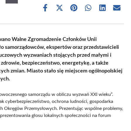
Share
Share
Share
Share
Share
Share
on
on
on
on
on
on
Facebook
X
Pinterest
WhatsApp
LinkedIn
Email
(Twitter)
zowano Walne Zgromadzenie Członków Unii
ło samorządowców, ekspertów oraz przedstawicieli
 kluczowych wyzwaniach stojących przed małymi i
zdrowie, bezpieczeństwo, energetykę, a także
cych zmian. Miasto stało się miejscem ogólnopolskiej
ych.
„Nowoczesnego samorządu w obliczu wyzwań XXI wieku”.
 jak cyberbezpieczeństwo, ochrona ludności, gospodarka
ch Okręgów Przemysłowych. Prezentując wspólne problemy,
reprezentowania głosu lokalnych społeczności na forum