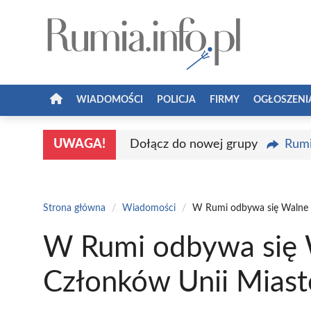
Przejdź
do
treści
WIADOMOŚCI
POLICJA
FIRMY
OGŁOSZENI
UWAGA!
Dołącz do nowej grupy
Rumi
Strona główna
/
Wiadomości
/
W Rumi odbywa się Walne Z
W Rumi odbywa się 
Członków Unii Miast