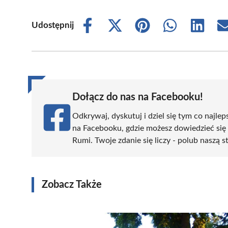
Udostępnij
Share
Share
Share
Share
Share
on
on
on
on
on
Facebook
X
Pinterest
WhatsApp
LinkedIn
(Twitter)
Dołącz do nas na Facebooku!
Odkrywaj, dyskutuj i dziel się tym co najlep
na Facebooku, gdzie możesz dowiedzieć się
Rumi. Twoje zdanie się liczy - polub naszą s
Zobacz Także