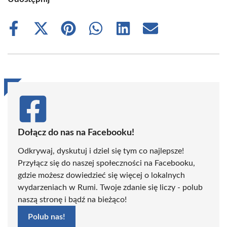
Share
Share
Share
Share
Share
Share
on
on
on
on
on
on
Facebook
X
Pinterest
WhatsApp
LinkedIn
Email
(Twitter)
Dołącz do nas na Facebooku!
Odkrywaj, dyskutuj i dziel się tym co najlepsze!
Przyłącz się do naszej społeczności na Facebooku,
gdzie możesz dowiedzieć się więcej o lokalnych
wydarzeniach w Rumi. Twoje zdanie się liczy - polub
naszą stronę i bądź na bieżąco!
Polub nas!