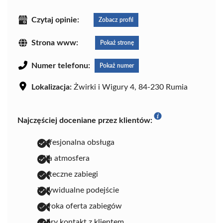
Czytaj opinie:
Zobacz profil
Strona www:
Pokaż stronę
Numer telefonu:
Pokaż numer
Lokalizacja:
Żwirki i Wigury 4, 84-230 Rumia
Najczęściej doceniane przez klientów:
profesjonalna obsługa
miła atmosfera
skuteczne zabiegi
indywidualne podejście
szeroka oferta zabiegów
dobry kontakt z klientem