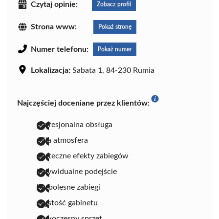
Czytaj opinie:
Zobacz profil
Strona www:
Pokaż stronę
Numer telefonu:
Pokaż numer
Lokalizacja:
Sabata 1, 84-230 Rumia
Najczęściej doceniane przez klientów:
profesjonalna obsługa
miła atmosfera
skuteczne efekty zabiegów
indywidualne podejście
bezbolesne zabiegi
czystość gabinetu
nowoczesny sprzęt