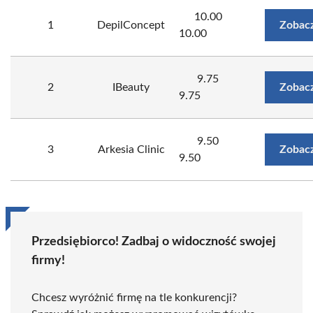
10.00
1
DepilConcept
Zobacz
10.00
9.75
2
IBeauty
Zobacz
9.75
9.50
3
Arkesia Clinic
Zobacz
9.50
Przedsiębiorco! Zadbaj o widoczność swojej
firmy!
Chcesz wyróżnić firmę na tle konkurencji?