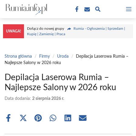
Przejdź
M
do
treści
Dołącz do nowej grupy
Rumia - Ogłoszenia | Sprzedam |
UWAGA!
Kupię | Zamienię | Praca
Strona główna
/
Firmy
/
Uroda
/
Depilacja Laserowa Rumia –
Najlepsze Salony w 2026 roku
Depilacja Laserowa Rumia –
Najlepsze Salony w 2026 roku
Data dodania:
2 sierpnia 2026 r.
Share
Share
Share
Share
Share
Share
on
on
on
on
on
on
Facebook
X
Pinterest
WhatsApp
LinkedIn
Email
(Twitter)