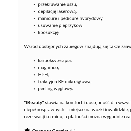
przekłuwanie uszu,
depilację laserową,
manicure i pedicure hybrydowy,
usuwanie pieprzyków,
liposukcję.
Wśród dostępnych zabiegów znajdują się także zaaw
karboksyterapia,
magnifico,
HI-FI,
frakcyjna RF mikroigłowa,
peeling węglowy.
"IBeauty"
stawia na komfort i dostępność dla wszy
niepełnosprawnych – miejsce na wózki inwalidzkie, 
rezerwacji terminu, a płatności można wygodnie re
Ocena w Google:
4.4