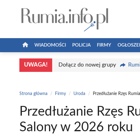
Przejdź
do
treści
WIADOMOŚCI
POLICJA
FIRMY
OGŁOSZE
UWAGA!
Dołącz do nowej grupy
Rumi
Strona główna
/
Firmy
/
Uroda
/
Przedłużanie Rzęs Rumia
Przedłużanie Rzęs R
Salony w 2026 roku