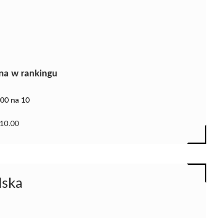
na w rankingu
.00 na 10
10.00
lska