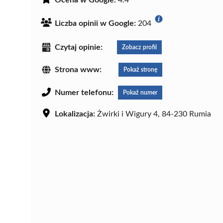
Liczba opinii w Google:
204
Czytaj opinie:
Zobacz profil
Strona www:
Pokaż stronę
Numer telefonu:
Pokaż numer
Lokalizacja:
Żwirki i Wigury 4, 84-230 Rumia