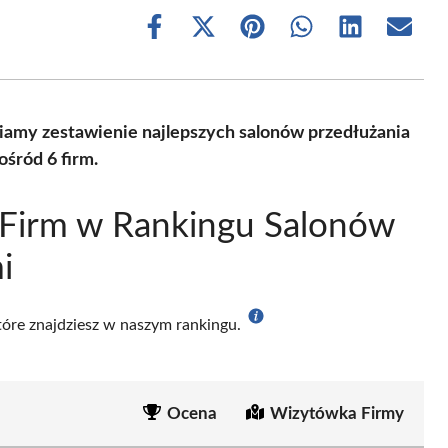
Share
Share
Share
Share
Share
Share
on
on
on
on
on
on
Facebook
X
Pinterest
WhatsApp
LinkedIn
Email
(Twitter)
iamy zestawienie najlepszych salonów przedłużania
śród 6 firm.
 Firm w Rankingu Salonów
i
które znajdziesz w naszym rankingu.
Ocena
Wizytówka Firmy