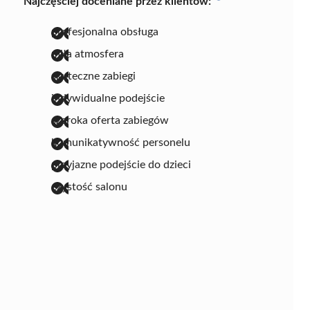
Najczęściej doceniane przez klientów:
profesjonalna obsługa
miła atmosfera
skuteczne zabiegi
indywidualne podejście
szeroka oferta zabiegów
komunikatywność personelu
przyjazne podejście do dzieci
czystość salonu