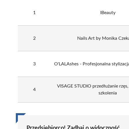
1
IBeauty
2
Nails Art by Monika Czek
3
O'LALAshes - Profesjonalna stylizacja
VISAGE STUDIO przedłużanie rzęs, s
4
szkolenia
Przedsiębiorco! Zadbaj o widoczność