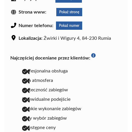
Strona www:
Pokaż stronę
Numer telefonu:
Pokaż numer
Lokalizacja:
Żwirki i Wigury 4, 84-230 Rumia
Najczęściej doceniane przez klientów:
profesjonalna obsługa
miła atmosfera
skuteczność zabiegów
indywidualne podejście
szybkie wykonanie zabiegów
duży wybór zabiegów
przystępne ceny