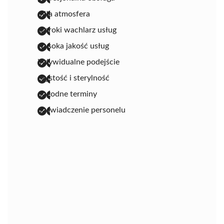
miła atmosfera
szeroki wachlarz usług
wysoka jakość usług
indywidualne podejście
czystość i sterylność
dogodne terminy
doświadczenie personelu