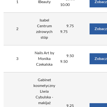
1
IBeauty
Zobacz
10.00
Isabel
Centrum
9.75
2
Zobacz
zdrowych
9.75
stóp
Nails Art by
9.50
3
Monika
Zobacz
9.50
Czekalska
Gabinet
kosmetyczny
Liwia
Cybulska -
makijaż
9.25