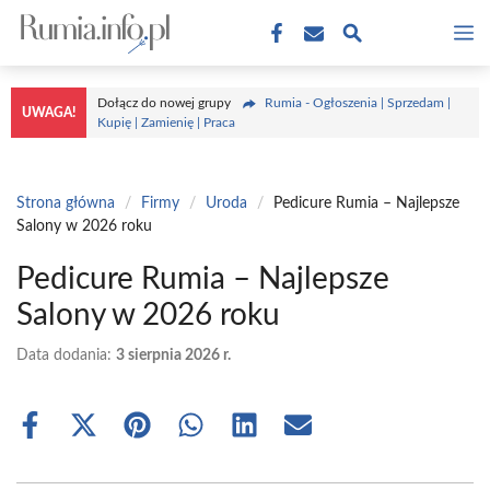
Przejdź
M
do
treści
Dołącz do nowej grupy
Rumia - Ogłoszenia | Sprzedam |
UWAGA!
Kupię | Zamienię | Praca
Strona główna
/
Firmy
/
Uroda
/
Pedicure Rumia – Najlepsze
Salony w 2026 roku
Pedicure Rumia – Najlepsze
Salony w 2026 roku
Data dodania:
3 sierpnia 2026 r.
Share
Share
Share
Share
Share
Share
on
on
on
on
on
on
Facebook
X
Pinterest
WhatsApp
LinkedIn
Email
(Twitter)