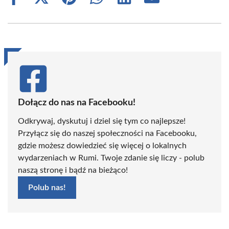
Share
Share
Share
Share
Share
Share
on
on
on
on
on
on
Facebook
X
Pinterest
WhatsApp
LinkedIn
Email
(Twitter)
Dołącz do nas na Facebooku!
Odkrywaj, dyskutuj i dziel się tym co najlepsze!
Przyłącz się do naszej społeczności na Facebooku,
gdzie możesz dowiedzieć się więcej o lokalnych
wydarzeniach w Rumi. Twoje zdanie się liczy - polub
naszą stronę i bądź na bieżąco!
Polub nas!