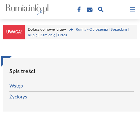
Przejdź
M
do
treści
Dołącz do nowej grupy
Rumia - Ogłoszenia | Sprzedam |
UWAGA!
Kupię | Zamienię | Praca
Spis treści
Wstęp
Życiorys