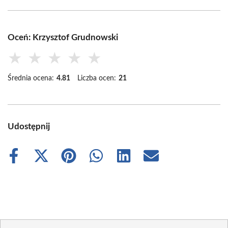
Oceń: Krzysztof Grudnowski
★
★
★
★
★
Średnia ocena:
4.81
Liczba ocen:
21
Udostępnij
Share
Share
Share
Share
Share
Share
on
on
on
on
on
on
Facebook
X
Pinterest
WhatsApp
LinkedIn
Email
(Twitter)