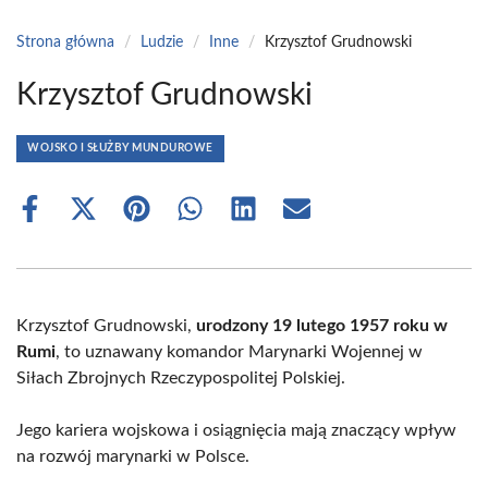
Strona główna
/
Ludzie
/
Inne
/
Krzysztof Grudnowski
Krzysztof Grudnowski
WOJSKO I SŁUŻBY MUNDUROWE
Share
Share
Share
Share
Share
Share
on
on
on
on
on
on
Facebook
X
Pinterest
WhatsApp
LinkedIn
Email
(Twitter)
Krzysztof Grudnowski,
urodzony 19 lutego 1957 roku w
Rumi
, to uznawany komandor Marynarki Wojennej w
Siłach Zbrojnych Rzeczypospolitej Polskiej.
Jego kariera wojskowa i osiągnięcia mają znaczący wpływ
na rozwój marynarki w Polsce.