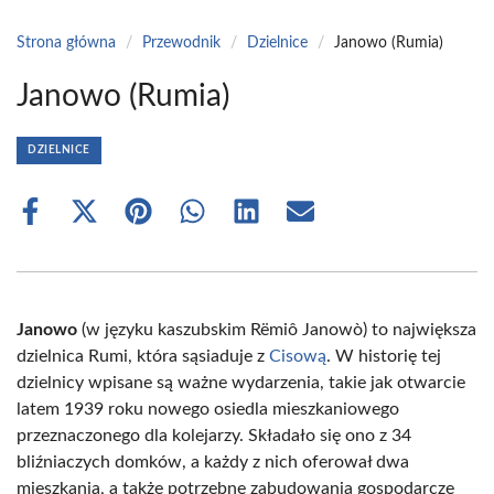
Strona główna
/
Przewodnik
/
Dzielnice
/
Janowo (Rumia)
Janowo (Rumia)
DZIELNICE
Share
Share
Share
Share
Share
Share
on
on
on
on
on
on
Facebook
X
Pinterest
WhatsApp
LinkedIn
Email
(Twitter)
Janowo
(w języku kaszubskim Rëmiô Janowò) to największa
dzielnica Rumi, która sąsiaduje z
Cisową
. W historię tej
dzielnicy wpisane są ważne wydarzenia, takie jak otwarcie
latem 1939 roku nowego osiedla mieszkaniowego
przeznaczonego dla kolejarzy. Składało się ono z 34
bliźniaczych domków, a każdy z nich oferował dwa
mieszkania, a także potrzebne zabudowania gospodarcze