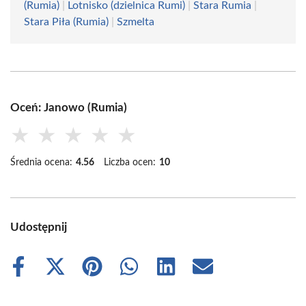
(Rumia)
|
Lotnisko (dzielnica Rumi)
|
Stara Rumia
|
Stara Piła (Rumia)
|
Szmelta
Oceń: Janowo (Rumia)
★
★
★
★
★
Średnia ocena:
4.56
Liczba ocen:
10
Udostępnij
Share
Share
Share
Share
Share
Share
on
on
on
on
on
on
Facebook
X
Pinterest
WhatsApp
LinkedIn
Email
(Twitter)