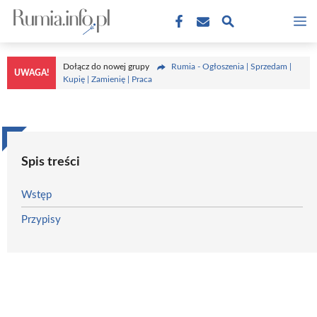
Przejdź
M
do
treści
Dołącz do nowej grupy
Rumia - Ogłoszenia | Sprzedam |
UWAGA!
Kupię | Zamienię | Praca
Spis treści
Wstęp
Przypisy