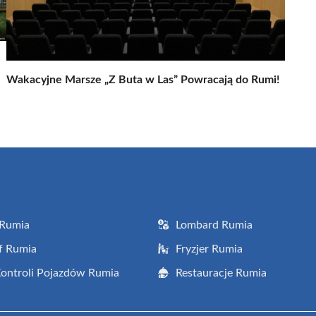
Wakacyjne Marsze „Z Buta w Las” Powracają do Rumi!
 Rumia
Lombard Rumia
f Rumia
Fryzjer Rumia
Kontroli Pojazdów Rumia
Restauracje Rumia