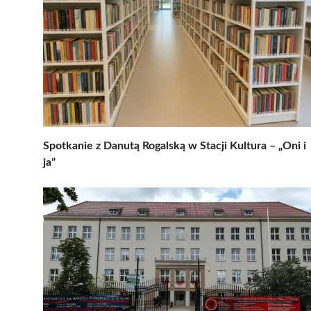
Spotkanie z Danutą Rogalską w Stacji Kultura – „Oni i
ja”