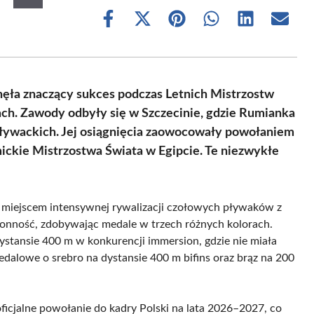
Share
Share
Share
Share
Share
Share
on
on
on
on
on
on
Facebook
X
Pinterest
WhatsApp
LinkedIn
Email
(Twitter)
gnęła znaczący sukces podczas Letnich Mistrzostw
ach. Zawody odbyły się w Szczecinie, gdzie Rumianka
ływackich. Jej osiągnięcia zaowocowały powołaniem
ickie Mistrzostwa Świata w Egipcie. Te niezwykłe
ę miejscem intensywnej rywalizacji czołowych pływaków z
tronność, zdobywając medale w trzech różnych kolorach.
ystansie 400 m w konkurencji immersion, gdzie nie miała
alowe o srebro na dystansie 400 m bifins oraz brąz na 200
ficjalne powołanie do kadry Polski na lata 2026–2027, co