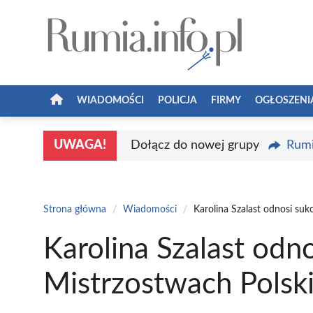
Przejdź
do
treści
WIADOMOŚCI
POLICJA
FIRMY
OGŁOSZENI
UWAGA!
Dołącz do nowej grupy
Rumi
Strona główna
/
Wiadomości
/
Karolina Szalast odnosi suk
Karolina Szalast odn
Mistrzostwach Polsk