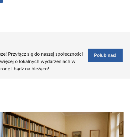
Share
on
Email
sze! Przyłącz się do naszej społeczności
Polub nas!
 więcej o lokalnych wydarzeniach w
tronę i bądź na bieżąco!