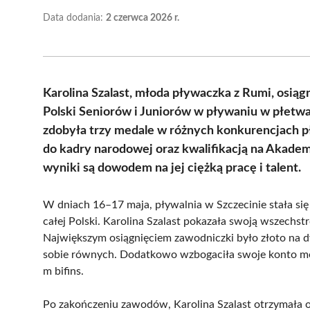
Data dodania:
2 czerwca 2026 r.
Karolina Szalast, młoda pływaczka z Rumi, osią
Polski Seniorów i Juniorów w pływaniu w płetw
zdobyła trzy medale w różnych konkurencjach p
do kadry narodowej oraz kwalifikacją na Akadem
wyniki są dowodem na jej ciężką pracę i talent.
W dniach 16–17 maja, pływalnia w Szczecinie stała si
całej Polski. Karolina Szalast pokazała swoją wszechs
Największym osiągnięciem zawodniczki było złoto na d
sobie równych. Dodatkowo wzbogaciła swoje konto med
m bifins.
Po zakończeniu zawodów, Karolina Szalast otrzymała o