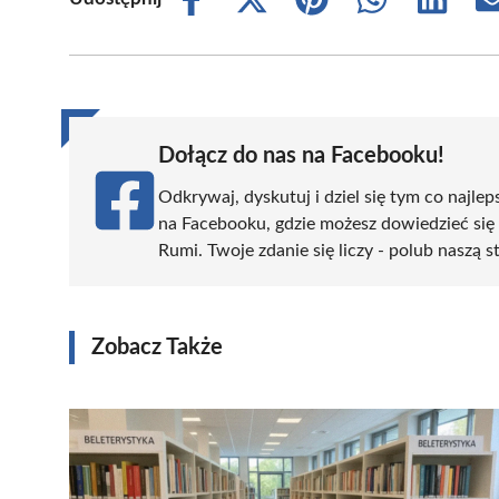
Share
Share
Share
Share
Share
on
on
on
on
on
Facebook
X
Pinterest
WhatsApp
LinkedIn
(Twitter)
Dołącz do nas na Facebooku!
Odkrywaj, dyskutuj i dziel się tym co najlep
na Facebooku, gdzie możesz dowiedzieć się
Rumi. Twoje zdanie się liczy - polub naszą s
Zobacz Także