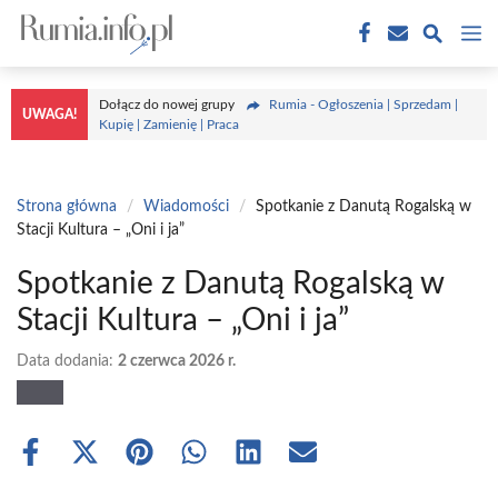
Przejdź
M
do
treści
Dołącz do nowej grupy
Rumia - Ogłoszenia | Sprzedam |
UWAGA!
Kupię | Zamienię | Praca
Strona główna
/
Wiadomości
/
Spotkanie z Danutą Rogalską w
Stacji Kultura – „Oni i ja”
Spotkanie z Danutą Rogalską w
Stacji Kultura – „Oni i ja”
Data dodania:
2 czerwca 2026 r.
Share
Share
Share
Share
Share
Share
on
on
on
on
on
on
Facebook
X
Pinterest
WhatsApp
LinkedIn
Email