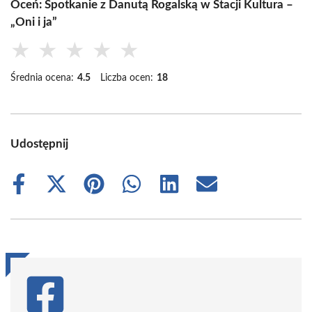
Oceń: Spotkanie z Danutą Rogalską w Stacji Kultura –
„Oni i ja”
★
★
★
★
★
Średnia ocena:
4.5
Liczba ocen:
18
Udostępnij
Share
Share
Share
Share
Share
Share
on
on
on
on
on
on
Facebook
X
Pinterest
WhatsApp
LinkedIn
Email
(Twitter)