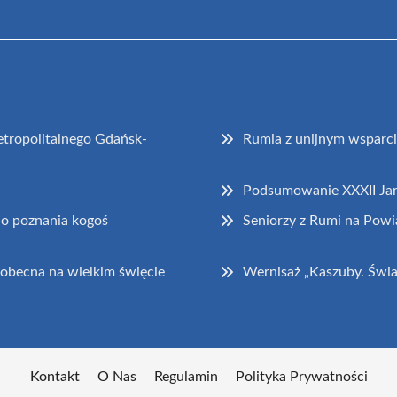
tropolitalnego Gdańsk-
Rumia z unijnym wsparc
Podsumowanie XXXII Ja
do poznania kogoś
Seniorzy z Rumi na Powi
obecna na wielkim święcie
Wernisaż „Kaszuby. Świa
Kontakt
O Nas
Regulamin
Polityka Prywatności