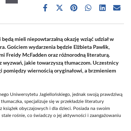
Share
Share
Share
Share
Share
Share
on
on
on
on
on
on
Facebook
X
Pinterest
WhatsApp
LinkedIn
Email
(Twitter)
 będą mieli niepowtarzalną okazję wziąć udział w
a. Gościem wydarzenia będzie Elżbieta Pawlik,
mi Freidy McFadden oraz różnorodną literaturą.
az wyzwań, jakie towarzyszą tłumaczom. Uczestnicy
gi pomiędzy wiernością oryginałowi, a brzmieniem
nego Uniwersytetu Jagiellońskiego, jednak swoją prawdziwą
 tłumaczka, specjalizuje się w przekładzie literatury
z książek obyczajowych i dla dzieci. Posiada na swoim
stale rośnie, co świadczy o jej aktywności i zaangażowaniu