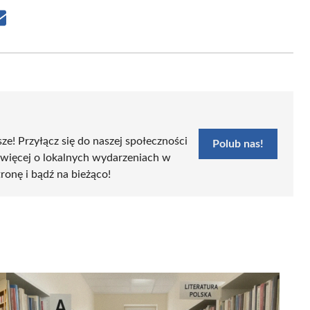
Share
on
Email
sze! Przyłącz się do naszej społeczności
Polub nas!
 więcej o lokalnych wydarzeniach w
tronę i bądź na bieżąco!