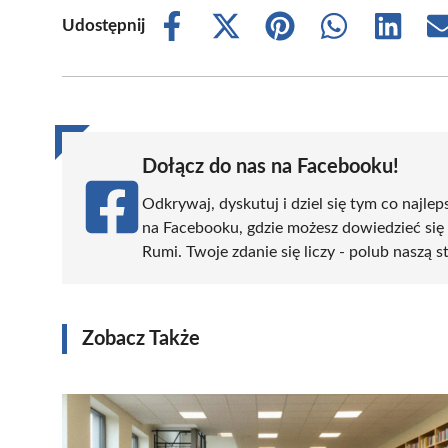
Udostępnij
Share
Share
Share
Share
Share
on
on
on
on
on
Facebook
X
Pinterest
WhatsApp
LinkedIn
(Twitter)
Dołącz do nas na Facebooku!
Odkrywaj, dyskutuj i dziel się tym co najlep
na Facebooku, gdzie możesz dowiedzieć się
Rumi. Twoje zdanie się liczy - polub naszą s
Zobacz Także