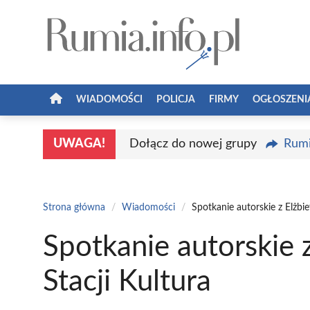
Przejdź
do
treści
WIADOMOŚCI
POLICJA
FIRMY
OGŁOSZENI
UWAGA!
Dołącz do nowej grupy
Rumi
Strona główna
/
Wiadomości
/
Spotkanie autorskie z Elżbie
Spotkanie autorskie 
Stacji Kultura