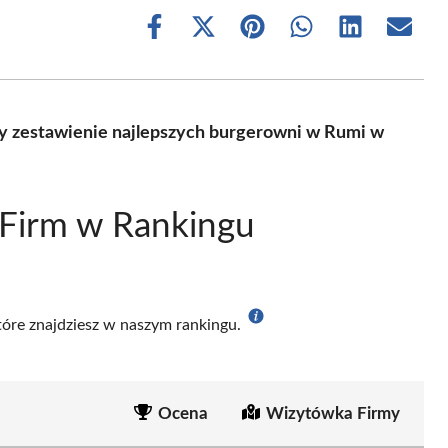
Share
Share
Share
Share
Share
Share
on
on
on
on
on
on
Facebook
X
Pinterest
WhatsApp
LinkedIn
Email
(Twitter)
 zestawienie najlepszych burgerowni w Rumi w
 Firm w Rankingu
które znajdziesz w naszym rankingu.
Ocena
Wizytówka Firmy