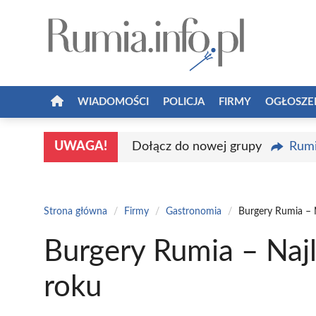
Przejdź
do
treści
WIADOMOŚCI
POLICJA
FIRMY
OGŁOSZE
UWAGA!
Dołącz do nowej grupy
Rumi
Strona główna
/
Firmy
/
Gastronomia
/
Burgery Rumia – 
Burgery Rumia – Naj
roku