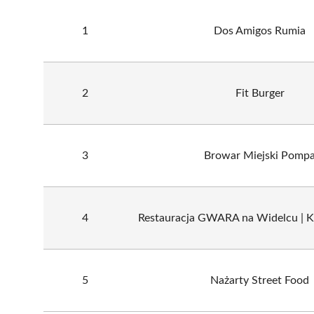
1
Dos Amigos Rumia
2
Fit Burger
3
Browar Miejski Pomp
4
Restauracja GWARA na Widelcu | K
5
Nażarty Street Food