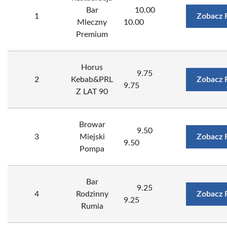
Bar
10.00
1
Zobacz 
Mleczny
10.00
Premium
Horus
9.75
2
Kebab&PRL
Zobacz 
9.75
Z LAT 90
Browar
9.50
3
Miejski
Zobacz 
9.50
Pompa
Bar
9.25
4
Rodzinny
Zobacz 
9.25
Rumia