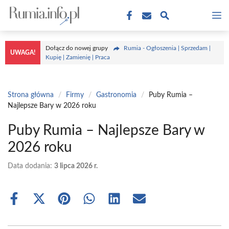
Przejdź
M
do
treści
Dołącz do nowej grupy
Rumia - Ogłoszenia | Sprzedam |
UWAGA!
Kupię | Zamienię | Praca
Strona główna
/
Firmy
/
Gastronomia
/
Puby Rumia –
Najlepsze Bary w 2026 roku
Puby Rumia – Najlepsze Bary w
2026 roku
Data dodania:
3 lipca 2026 r.
Share
Share
Share
Share
Share
Share
on
on
on
on
on
on
Facebook
X
Pinterest
WhatsApp
LinkedIn
Email
(Twitter)