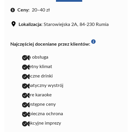
Ceny:
20–40 zł
Lokalizacja:
Starowiejska 2A, 84-230 Rumia
Najczęściej doceniane przez klientów:
miła obsługa
świetny klimat
smaczne drinki
klimatyczny wystrój
dobre karaoke
przystępne ceny
bezpieczna ochrona
atrakcyjne imprezy