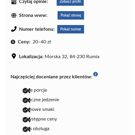
Czytaj opinie:
Zobacz profil
Strona www:
Pokaż stronę
Numer telefonu:
Pokaż numer
Ceny:
20–40 zł
Lokalizacja:
Morska 32, 84-230 Rumia
Najczęściej doceniane przez klientów:
duże porcje
smaczne jedzenie
domowe smaki
przystępne ceny
miła obsługa