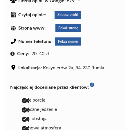
Liczba opinii w Google:
679
Czytaj opinie:
Zobacz profil
Strona www:
Pokaż stronę
Numer telefonu:
Pokaż numer
Ceny:
20–40 zł
Lokalizacja:
Kosynierów 2a, 84-230 Rumia
Najczęściej doceniane przez klientów:
duże porcje
smaczne jedzenie
miła obsługa
domowa atmosfera