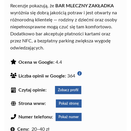
Recenzje pokazują, że
BAR MLECZNY ZAKŁADKA
wyróżnia się dobrą jakością potraw i jest otwarty na
różnorodną klientelę — rodziny z dziećmi oraz osoby
niepełnosprawne mogą czuć się tam komfortowo.
Dodatkowo bar akceptuje płatności kartami oraz
przez NFC, a bezpłatny parking zwiększa wygodę
odwiedzających.
Ocena w Google:
4.4
Liczba opinii w Google:
364
Czytaj opinie:
Zobacz profil
Strona www:
Pokaż stronę
Numer telefonu:
Pokaż numer
Ceny:
20–40 zł