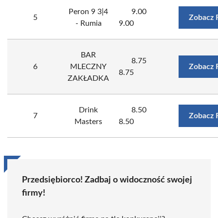
Peron 9 3|4
9.00
5
Zobacz 
- Rumia
9.00
BAR
8.75
6
MLECZNY
Zobacz 
8.75
ZAKŁADKA
Drink
8.50
7
Zobacz 
Masters
8.50
Przedsiębiorco! Zadbaj o widoczność swojej
firmy!