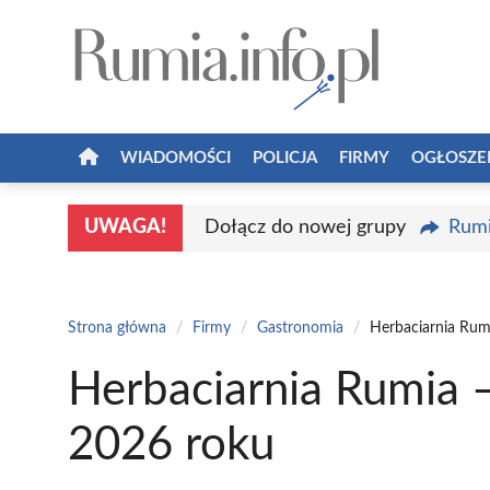
Przejdź
do
treści
WIADOMOŚCI
POLICJA
FIRMY
OGŁOSZE
UWAGA!
Dołącz do nowej grupy
Rumi
Strona główna
/
Firmy
/
Gastronomia
/
Herbaciarnia Rum
Herbaciarnia Rumia –
2026 roku