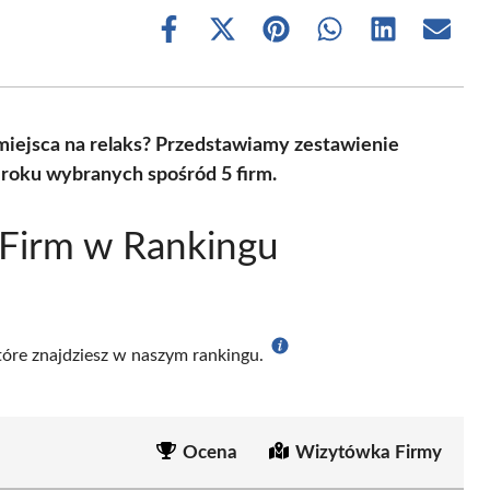
Share
Share
Share
Share
Share
Share
on
on
on
on
on
on
Facebook
X
Pinterest
WhatsApp
LinkedIn
Email
(Twitter)
miejsca na relaks? Przedstawiamy zestawienie
 roku wybranych spośród 5 firm.
 Firm w Rankingu
które znajdziesz w naszym rankingu.
Ocena
Wizytówka Firmy